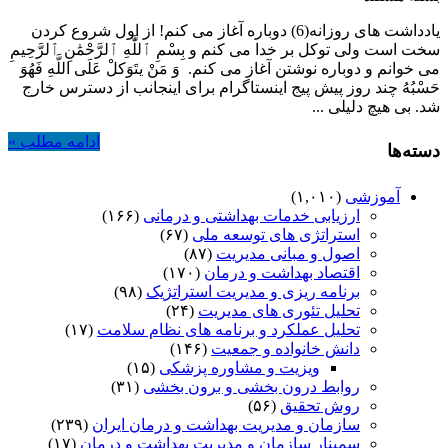
یادداشت های روزانه(6) دوباره آغاز می کنم! از اول شروع کردن
سخت است ولی توکل بر خدا می کنم و بِسْمِ ٱللَّٰهِ ٱلرَّحْمَٰنِ ٱلرَّحِيمِ
می خوانم و دوباره نوشتن آغاز می کنم. وَ مَنْ یتَوَکلْ عَلَی اللَّهِ فَهُوَ
حَسْبُهُ چند روز پیش پیج اینستاگرام برای اینجانب از دسترس خارج
شد. بی هیچ دلیلی ...
ادامه مطلب »
دسته‌ها
آموزشی
(۱,۰۱۰)
ارزیابی خدمات بهداشتی و درمانی
(۱۶۶)
استراتژی های توسعه ملی
(۶۷)
اصول و مبانی مدیریت
(۸۷)
اقتصاد بهداشت و درمان
(۱۷۰)
برنامه ریزی و مدیریت استراتژیک
(۹۸)
تحلیل تئوری های مدیریت
(۲۴)
تحلیل عملکرد و برنامه های نظام سلامت
(۱۷)
دانش خانواده و جمعیت
(۱۴۶)
ویزیت و مشاوره پزشکی
(۱۵)
روابط درون بخشی و برون بخشی
(۳۱)
روش تحقیق
(۵۶)
سازمان و مدیریت بهداشت و درمان ایران
(۲۳۹)
سمینار سازمان و مدیریت بهداشت و درمان
(۱۷)