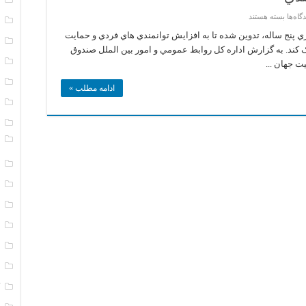
برای
گاه‌ها
بسته هستند
ا
استراتژي
جهاني
 پنج ساله، تدوين شده تا به افزايش توانمندي هاي فردي و حمايت
ا
سلامت
کند. به گزارش اداره کل روابط عمومي و امور بين الملل صندوق
و
سالمندي
ب
 جهان ...
ت
ادامه مطلب »
ت
د
و
ر
ر
س
س
س
س
ک