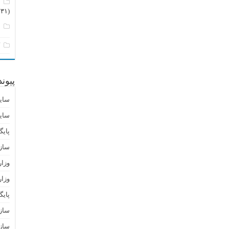
م
(۲۳۱)
ن
ک
پیون
سای
سای
پایگ
ساز
وزا
وزار
پای
سازم
سازم