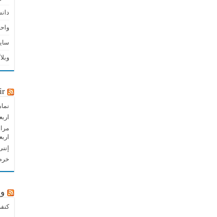
دان
واحد
سای
وبلا
ir
نماه
اربع
مراس
اربع
إننی
خرم 
وب
کنفر