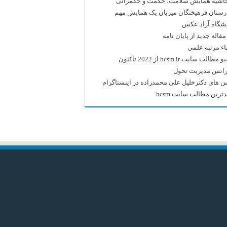
حاشیه همایش سلامت، حکمت و حکمرانی
رستان فرهیختگان میزبان یک همایش مهم
یشگاه آزاد عکس
قاله جدید از پایان نامه
اء مرتبه علمی
طالب سایت hcsm.ir از 2022 تاکنون
رانس مدیریت تحول
 های دکترخلیل علی محمدزاده در اینستاگرام
ترین مطالب سایت hcsm