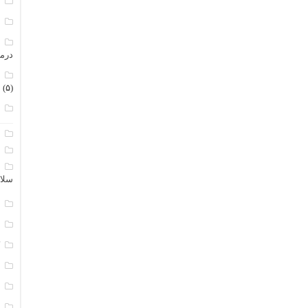
م
م
م
درم
م
(۵)
ن
ا
ب
ا
سلا
ج
د
ک
م
م
و