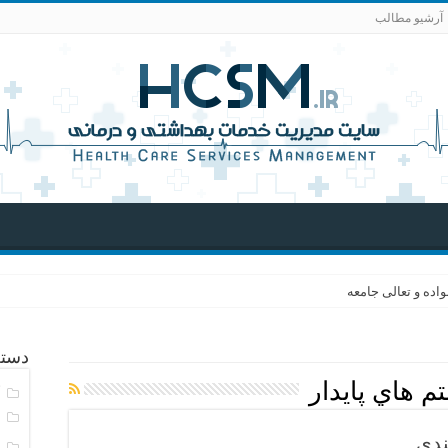
آرشیو مطالب
اده و تعالی جامعه
دسته
 هاي پايدار
آ
ا
ندي
ا