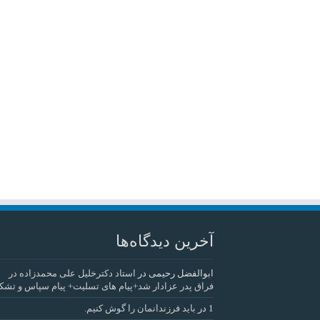
آخرین دیدگاه‌ها
ابوالفضل رحیمی
در
استاد دکترخلیل علی محمدزاده در
فراق پدر عزادار شد+پیام های تسلیت+ پیام سپاس و تشک
1
در
باید فرزندانمان را گوش کنیم.