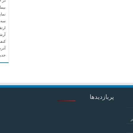
در 
بیما
نما
سه م
ارتق
آرشیو م
کنف
آدرس
جدید
پربازدیدها
ر