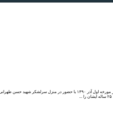
یادداشت های روزانه(52) سراپا اخلاص رهبر معظم انقلاب اسلامی، در مورخه اول آذر ۰