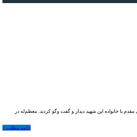
۱۳۹ با حضور در منزل سرلشکر شهید حسن طهرانی مقدم با خانواده این شهید دیدار و گفت‌ وگو کردند. معظم‌له در
ادامه مطلب »