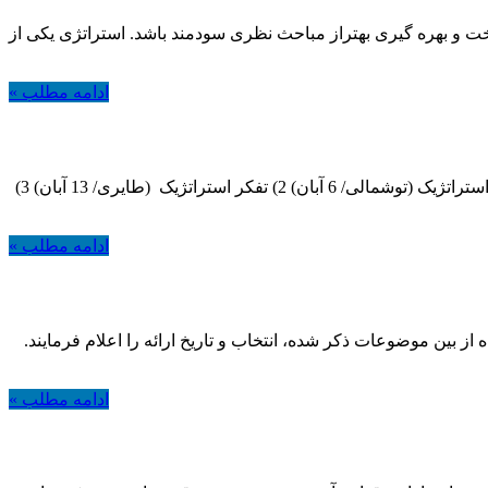
ناخت و بهره گیری بهتراز مباحث نظری سودمند باشد. استراتژی یکی از
ادامه مطلب »
کنفرانس های برنامه ریزی و مدیریت استراتژیک دانشجویان عزیز، کنفرانس خود را تا 48 ساعت آینده انتخاب نمائید. 1) تاریخچه برنامه ریزی استراتژیک (توشمالی/ 6 آبان) 2) تفکر استراتژیک (طایری/ 13 آبان) 3)
ادامه مطلب »
ای استراتژي هاي توسعه ملي و برنامه ريزي خدمات بهداشتي و درماني دانشجویان عزیز کنفرانس خود را تا 20 مهرماه از بین موضوعات ذکر شده، انتخاب و تاریخ ارائه را اعلام فرمایند.
ادامه مطلب »