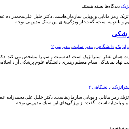
برای
ژیک
دیدگاه‌ها
بسته هستند
همدان؛
اتژیک رمز مانایی و پویایی سازمان‌هاست. دکتر خلیل علی‌محمدزاده ع
کارگاه
و بلندپایه است، گفت: از ویژگی‌های این سبک مدیریتی توجه ...
مدیریت
استراتژیک
پزشکی
راتژیک
,
دانشگاهی
,
مدیر سایت
,
مدیریتی
۲
رت همان تفکر استراتژیک است که سمت و سو را مشخص می کند. دکتر
نهاد نمایندگی مقام معظم رهبری دانشگاه علوم پزشکی آزاد اسلامی ت
تراتژیک
,
دانشگاهی
۲
تژيك رمز مانايي و پويايي سازمان‌هاست. دكتر خليل علي‌محمدزاده ع
و بلندپايه است، گفت: از ويژگي‌هاي اين سبك مديريتي توجه ...
ای
سته هستند