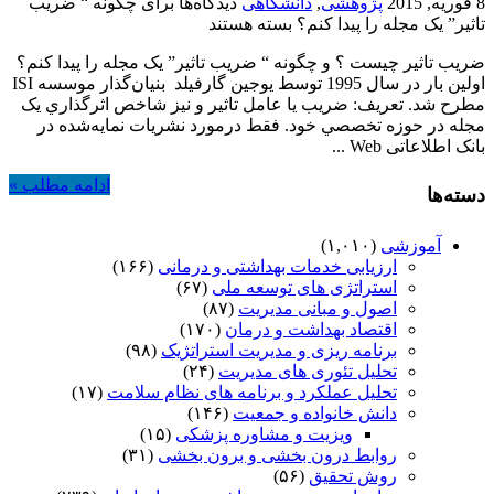
8 فوریه, 2015
پژوهشی
,
دانشگاهی
دیدگاه‌ها
برای چگونه “ ضريب
تاثير” يک مجله را پيدا کنم؟
بسته هستند
ضريب تاثير چيست ؟ و چگونه “ ضريب تاثير” يک مجله را پيدا کنم؟
اولين بار در سال 1995 توسط يوجين گارفيلد بنيان‌گذار موسسه ISI
مطرح شد. تعريف: ضريب يا عامل تاثير و نيز شاخص اثرگذاري يک
مجله در حوزه تخصصي خود. فقط درمورد نشريات نمايه‌شده در
بانک اطلاعاتی Web ...
ادامه مطلب »
دسته‌ها
آموزشی
(۱,۰۱۰)
ارزیابی خدمات بهداشتی و درمانی
(۱۶۶)
استراتژی های توسعه ملی
(۶۷)
اصول و مبانی مدیریت
(۸۷)
اقتصاد بهداشت و درمان
(۱۷۰)
برنامه ریزی و مدیریت استراتژیک
(۹۸)
تحلیل تئوری های مدیریت
(۲۴)
تحلیل عملکرد و برنامه های نظام سلامت
(۱۷)
دانش خانواده و جمعیت
(۱۴۶)
ویزیت و مشاوره پزشکی
(۱۵)
روابط درون بخشی و برون بخشی
(۳۱)
روش تحقیق
(۵۶)