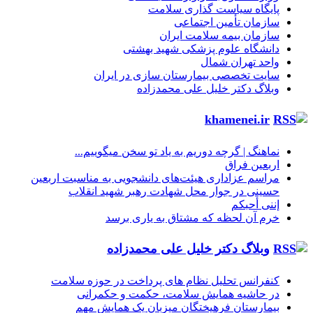
پایگاه سیاست گذاری سلامت
سازمان تأمین اجتماعی
سازمان بیمه سلامت ایران
دانشگاه علوم پزشکی شهید بهشتی
واحد تهران شمال
سایت تخصصی بیمارستان سازی در ایران
وبلاگ دکتر خلیل علی محمدزاده
khamenei.ir
نماهنگ |‌ گرچه دوریم به یاد تو سخن میگوییم...
اربعین فراق
مراسم عزاداری هیئت‌های دانشجویی به مناسبت اربعین
حسینی در جوار محل شهادت رهبر شهید انقلاب
إننی أحبکم
خرم آن لحظه که مشتاق به یاری برسد
وبلاگ دکتر خلیل علی محمدزاده
کنفرانس تحلیل نظام های پرداخت در حوزه سلامت
در حاشیه همایش سلامت، حکمت و حکمرانی
بیمارستان فرهیختگان میزبان یک همایش مهم