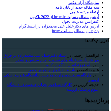
نمایشگاه آزاد عکس
سه مقاله جدید از پایان نامه
ارتقاء مرتبه علمی
آرشیو مطالب سایت hcsm.ir از 2022 تاکنون
کنفرانس مدیریت تحول
آدرس های دکترخلیل علی محمدزاده در اینستاگرام
جدیدترین مطالب سایت hcsm
آخرین دیدگاه‌ها
ابوالفضل رحیمی
در
استاد دکترخلیل علی محمدزاده در فراق
پدر عزادار شد+پیام های تسلیت+ پیام سپاس و تشکر
1
در
باید فرزندانمان را گوش کنیم.
علیرضاتقیه
در
باید فرزندانمان را گوش کنیم.
1
در
کارگاه شناخت بحران جمعیت در دانشگاه علوم پزشکی
ارومیه
خديجه گرزین
در
کارگاه شناخت بحران جمعیت در دانشگاه
علوم پزشکی ارومیه
پربازدیدها