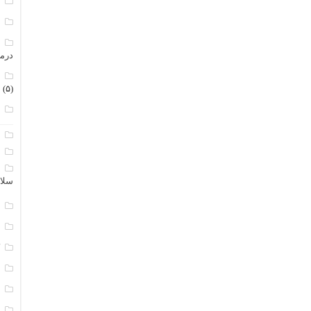
م
م
م
درم
م
(۵)
ن
ا
ب
ا
سلا
ج
د
ک
م
م
و