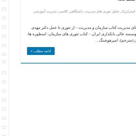
ا
استراتژیک
,
تحلیل تئوری های مدیریت
,
دانشگاهی
,
کلاسی
,
مدیریت آموزشی
,
ا
ب
های مدیریت کتاب سازمان و مدیریت – از تئوری تا عمل دکتر مهدی
موسسه عالی بانکداری ایران – کتاب تئوری های سازمان: اسطوره ها-
ت
 (مترجم)، امیرهوشنگ ...
ت
ادامه مطلب »
د
و
ر
ر
س
س
س
س
ک