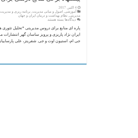
4 اکتبر, 2017
آموزشی
,
اصول و مبانی مدیریت
,
برنامه ریزی و مدیریت 
مدیریتی
,
نظام بهداشت و درمان ایران و جهان
برای
دیدگاه‌ها
بسته هستند
پیشنهاد
برخی
پاره ای منابع برای دروس مدیریتی *تحلیل تئوری 
منابع
ایران نژاد پاریزی و پرویز ساسان گهر انتشارات 
درسی
برای
جی ام، استیون اوت و جی. شفریتز، علی پارساییان
مطالعه