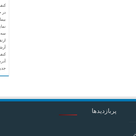
کنفر
در 
بیما
نما
سه م
ارتق
آرشیو م
کنف
آدرس
جدید
پربازدیدها
ر