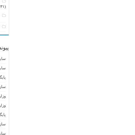
م
(۲۳۱)
ن
ک
پیون
سای
سای
پایگ
ساز
وزا
وزار
پای
سازم
سازم