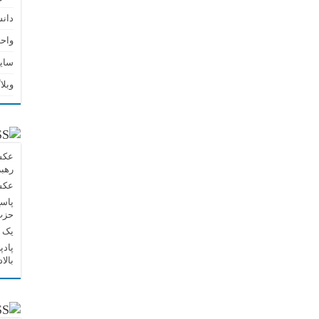
دان
واحد
سای
وبلا
عکس 
رهبر
عکس 
پاسخ
حزب‌
یک پ
بالا