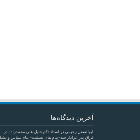
آخرین دیدگاه‌ها
ابوالفضل رحیمی
در
استاد دکترخلیل علی محمدزاده در
فراق پدر عزادار شد+پیام های تسلیت+ پیام سپاس و تشک