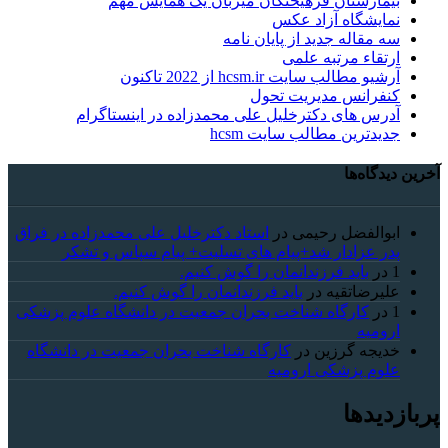
بیمارستان فرهیختگان میزبان یک همایش مهم
نمایشگاه آزاد عکس
سه مقاله جدید از پایان نامه
ارتقاء مرتبه علمی
آرشیو مطالب سایت hcsm.ir از 2022 تاکنون
کنفرانس مدیریت تحول
آدرس های دکترخلیل علی محمدزاده در اینستاگرام
جدیدترین مطالب سایت hcsm
آخرین دیدگاه‌ها
ابوالفضل رحیمی
در
استاد دکترخلیل علی محمدزاده در فراق
پدر عزادار شد+پیام های تسلیت+ پیام سپاس و تشکر
1
در
باید فرزندانمان را گوش کنیم.
علیرضاتقیه
در
باید فرزندانمان را گوش کنیم.
1
در
کارگاه شناخت بحران جمعیت در دانشگاه علوم پزشکی
ارومیه
خديجه گرزین
در
کارگاه شناخت بحران جمعیت در دانشگاه
علوم پزشکی ارومیه
پربازدیدها