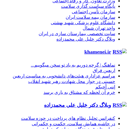
وزارت تعاون, کار و رفاه اجتماعی
پایگاه سیاست گذاری سلامت
سازمان تأمین اجتماعی
سازمان بیمه سلامت ایران
دانشگاه علوم پزشکی شهید بهشتی
واحد تهران شمال
سایت تخصصی بیمارستان سازی در ایران
وبلاگ دکتر خلیل علی محمدزاده
khamenei.ir
نماهنگ |‌ گرچه دوریم به یاد تو سخن میگوییم...
اربعین فراق
مراسم عزاداری هیئت‌های دانشجویی به مناسبت اربعین
حسینی در جوار محل شهادت رهبر شهید انقلاب
إننی أحبکم
خرم آن لحظه که مشتاق به یاری برسد
وبلاگ دکتر خلیل علی محمدزاده
کنفرانس تحلیل نظام های پرداخت در حوزه سلامت
در حاشیه همایش سلامت، حکمت و حکمرانی