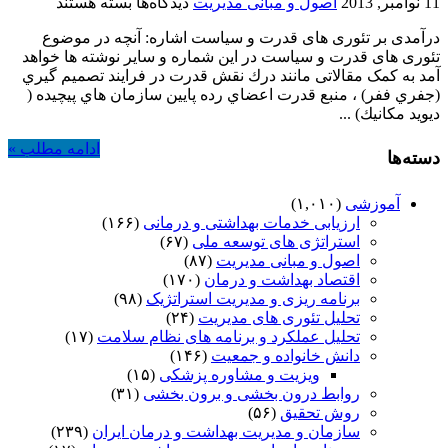
برای
11 نوامبر, 2013
اصول و مبانی مدیریت
دیدگاه‌ها
بسته هستند
از
درآمدی بر تئوری های قدرت و سیاست اشاره: آنچه در موضوع
دست
تئوری های قدرت و سیاست در این شماره و سایر نوشته ها خواهد
دادن
آمد به کمک مقالاتی مانند درك نقش قدرت در فرايند تصميم گيري
قدرت
(جفري ففر) ، منبع قدرت اعضاي رده پايين سازمان هاي پيچيده (
و
ديويد مكانيك) ...
کسب
قدرت
ادامه مطلب »
مولد
دسته‌ها
(3)
آموزشی
(۱,۰۱۰)
ارزیابی خدمات بهداشتی و درمانی
(۱۶۶)
استراتژی های توسعه ملی
(۶۷)
اصول و مبانی مدیریت
(۸۷)
اقتصاد بهداشت و درمان
(۱۷۰)
برنامه ریزی و مدیریت استراتژیک
(۹۸)
تحلیل تئوری های مدیریت
(۲۴)
تحلیل عملکرد و برنامه های نظام سلامت
(۱۷)
دانش خانواده و جمعیت
(۱۴۶)
ویزیت و مشاوره پزشکی
(۱۵)
روابط درون بخشی و برون بخشی
(۳۱)
روش تحقیق
(۵۶)
سازمان و مدیریت بهداشت و درمان ایران
(۲۳۹)