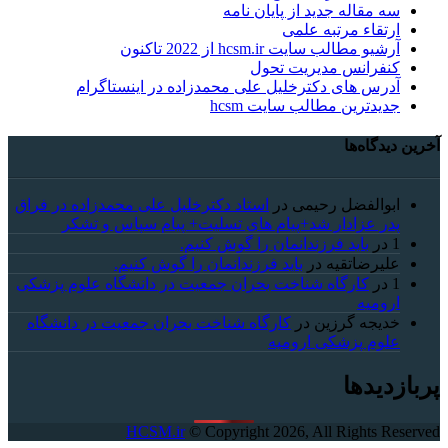
سه مقاله جدید از پایان نامه
ارتقاء مرتبه علمی
آرشیو مطالب سایت hcsm.ir از 2022 تاکنون
کنفرانس مدیریت تحول
آدرس های دکترخلیل علی محمدزاده در اینستاگرام
جدیدترین مطالب سایت hcsm
آخرین دیدگاه‌ها
ابوالفضل رحیمی
در
استاد دکترخلیل علی محمدزاده در فراق
پدر عزادار شد+پیام های تسلیت+ پیام سپاس و تشکر
1
در
باید فرزندانمان را گوش کنیم.
علیرضاتقیه
در
باید فرزندانمان را گوش کنیم.
1
در
کارگاه شناخت بحران جمعیت در دانشگاه علوم پزشکی
ارومیه
خديجه گرزین
در
کارگاه شناخت بحران جمعیت در دانشگاه
علوم پزشکی ارومیه
پربازدیدها
HCSM.ir
© Copyright 2026, All Rights Reserved