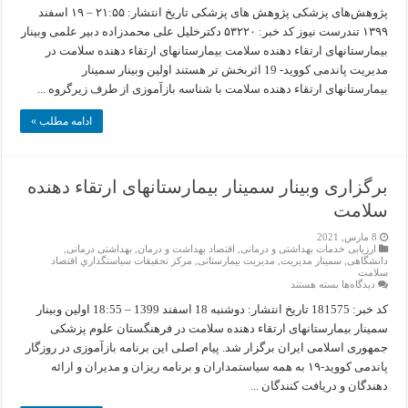
وبینارسمینار
پژوهش‌های پزشکی پژوهش های پزشکی تاریخ انتشار: ۲۱:۵۵ – ۱۹ اسفند
بیمارستان
۱۳۹۹ تندرست نیوز کد خبر: ۵۳۲۲۰ دکترخلیل علی محمدزاده دبیر علمی وبینار
های
ارتقاء
بیمارستانهای ارتقاء دهنده سلامت بیمارستانهای ارتقاء دهنده سلامت در
دهنده
مدیریت پاندمی کووید- 19 اثربخش تر هستند اولین وبینار سمینار
سلامت
چه
بیمارستانهای ارتقاء دهنده سلامت با شناسه بازآموزی از طرف زیرگروه ...
گذشت؟
ادامه مطلب »
برگزاری وبینار سمینار بیمارستانهای ارتقاء دهنده
سلامت
8 مارس, 2021
ارزیابی خدمات بهداشتی و درمانی
,
اقتصاد بهداشت و درمان
,
بهداشتی درمانی
,
دانشگاهی
,
سمینار مدیریت
,
مدیریت بیمارستانی
,
مركز تحقيقات سياستگذاري اقتصاد
سلامت
برای
دیدگاه‌ها
بسته هستند
برگزاری
وبینار
کد خبر: 181575 تاریخ انتشار: دوشنبه 18 اسفند 1399 – 18:55 اولین وبینار
سمینار
سمینار بیمارستانهای ارتقاء دهنده سلامت در فرهنگستان علوم پزشکی
بیمارستانهای
ارتقاء
جمهوری اسلامی ایران برگزار شد. پیام اصلی این برنامه بازآموزی در روزگار
دهنده
پاندمی کووید-۱۹ به همه سیاستمداران و برنامه ریزان و مدیران و ارائه
سلامت
دهندگان و دریافت کنندگان ...