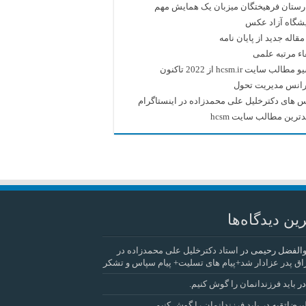
رستان فرهیختگان میزبان یک همایش مهم
یشگاه آزاد عکس
قاله جدید از پایان نامه
اء مرتبه علمی
طالب سایت hcsm.ir از 2022 تاکنون
رانس مدیریت تحول
 های دکترخلیل علی محمدزاده در اینستاگرام
ترین مطالب سایت hcsm
ین دیدگاه‌ها
والفضل رحیمی
در
استاد دکترخلیل علی محمدزاده در
اق پدر عزادار شد+پیام های تسلیت+ پیام سپاس و تشکر
ر
باید فرزندانمان را گوش کنیم.
یرضاتقیه
در
باید فرزندانمان را گوش کنیم.