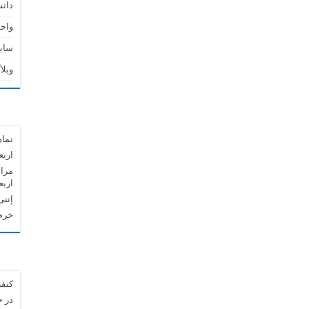
دان
واحد
سای
وبلا
نماه
اربع
مراس
اربع
إننی
خرم 
کنفر
در 