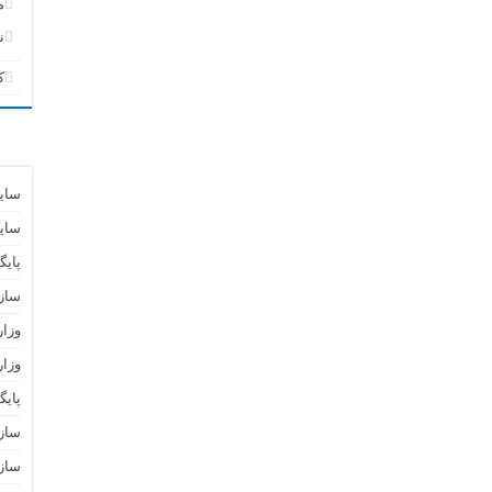
م
ن
ک
سای
سای
پایگ
ساز
وزا
وزار
پای
سازم
سازم