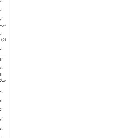
م
م
م
درم
م
(۵)
ن
ا
ب
ا
سلا
ج
د
ک
م
م
و