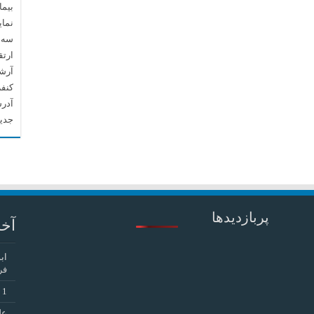
بیما
نما
سه م
ارتق
آرشیو م
کنف
آدرس
جدید
پربازدیدها
آخر
اب
فر
1
د
عل