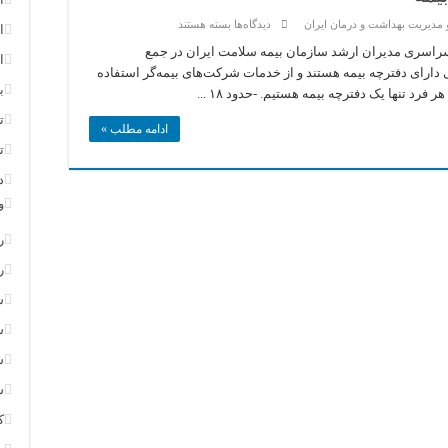
برای
 مدیریت بهداشت و درمان ایران
دیدگاه‌ها
بسته هستند
ا
۷۲
میلیون
راسری مدیران ارشد سازمان بیمه سلامت ایران در جمع
ا
ایرانی
ت‌: -بیش از ۷۲ میلیون ایرانی دارای دفترچه بیمه هستند و از خدمات شرکت‌های بیمه‌گر استفاده
دارای
دفترچه
ب
 فرد تنها یک دفترچه بیمه هستیم. -حدود ۱۸ ...
بیمه
ت
ادامه مطلب »
ت
د
و
ر
ر
س
س
س
س
ک