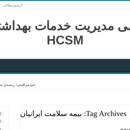
آرشیو مطالب
خودمراقبتی؛ ریشه‌ی سل
سفری از فتوا تا زندگی؛ 
هنر پیروزی در گام‌های 
Tag Archives:
بيمه سلامت ايرانيان
تلاقی تخصص؛ از همگرای
آ
ا
در خاکسپاریِ یک کوه
ا