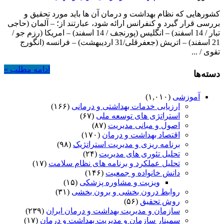
کشورهایی که نظام بهداشت و درمان آن ها باید مورد تحقیق و
بررسی قرار گیرد و کنفرانس ارائه شود، عبارتند از؛ – آلمان (حاجی
تبار / 14 اسفند) – انگلیس (پورنجف / 14 اسفند) – امریکا (رزم جو /
21 اسفند) – اتریش (جعفرقلی/31 اردیبهشت) – فرانسه (انگورج
تقوی / ...
ادامه مطلب »
دسته‌ها
آموزشی
(۱,۰۱۰)
ارزیابی خدمات بهداشتی و درمانی
(۱۶۶)
استراتژی های توسعه ملی
(۶۷)
اصول و مبانی مدیریت
(۸۷)
اقتصاد بهداشت و درمان
(۱۷۰)
برنامه ریزی و مدیریت استراتژیک
(۹۸)
تحلیل تئوری های مدیریت
(۲۴)
تحلیل عملکرد و برنامه های نظام سلامت
(۱۷)
دانش خانواده و جمعیت
(۱۴۶)
ویزیت و مشاوره پزشکی
(۱۵)
روابط درون بخشی و برون بخشی
(۳۱)
روش تحقیق
(۵۶)
سازمان و مدیریت بهداشت و درمان ایران
(۲۳۹)
سمینار سازمان و مدیریت بهداشت و درمان
(۱۷)