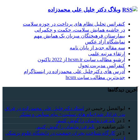
وبلاگ دکتر خلیل علی محمدزاده
کنفرانس تحلیل نظام های پرداخت در حوزه سلامت
در حاشیه همایش سلامت، حکمت و حکمرانی
بیمارستان فرهیختگان میزبان یک همایش مهم
نمایشگاه آزاد عکس
سه مقاله جدید از پایان نامه
ارتقاء مرتبه علمی
آرشیو مطالب سایت hcsm.ir از 2022 تاکنون
کنفرانس مدیریت تحول
آدرس های دکترخلیل علی محمدزاده در اینستاگرام
جدیدترین مطالب سایت hcsm
آخرین دیدگاه‌ها
ابوالفضل رحیمی
در
استاد دکترخلیل علی محمدزاده در فراق
پدر عزادار شد+پیام های تسلیت+ پیام سپاس و تشکر
1
در
باید فرزندانمان را گوش کنیم.
علیرضاتقیه
در
باید فرزندانمان را گوش کنیم.
1
در
کارگاه شناخت بحران جمعیت در دانشگاه علوم پزشکی
ارومیه