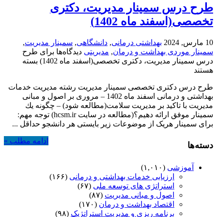
طرح درس سمینار مدیریت، دکتری
تخصصی(اسفند ماه 1402)
10 مارس, 2024
بهداشتی درمانی
,
دانشگاهی
,
سمینار مدیریت
,
سمینار موردی بهداشت و درمان
,
مدیریتی
دیدگاه‌ها
برای طرح
درس سمینار مدیریت، دکتری تخصصی(اسفند ماه 1402)
بسته
هستند
طرح درس دکتری تخصصی سمینار مدیریت رشته مدیریت خدمات
بهداشتی و درمانی اسفند ماه 1402 – مروری بر اصول و مبانی
مدیریت با تاکید بر مدیریت سلامت(مطالعه شود) – ﭼﮕﻮﻧﻪ ﻳﻚ
ﺳﻤﻴﻨﺎﺭ ﻣﻮﻓﻖ ﺍﺭﺍﺋﻪ ﺩﻫﻴﻢ؟(مطالعه در سایت hcsm.ir) توجه مهم:
برای سمینار هریک از موضوعات زیر بایستی هر دانشجو حداقل ...
ادامه مطلب »
دسته‌ها
آموزشی
(۱,۰۱۰)
ارزیابی خدمات بهداشتی و درمانی
(۱۶۶)
استراتژی های توسعه ملی
(۶۷)
اصول و مبانی مدیریت
(۸۷)
اقتصاد بهداشت و درمان
(۱۷۰)
برنامه ریزی و مدیریت استراتژیک
(۹۸)