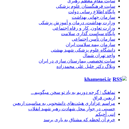
سایت مقام معظم رهبری
سایت فرهنگستان علوم پزشکی
پایگاه اطلاع رسانی دولت
سازمان جهانی بهداشت
وزارت بهداشت، درمان و آموزش پزشکی
وزارت تعاون, کار و رفاه اجتماعی
پایگاه سیاست گذاری سلامت
سازمان تأمین اجتماعی
سازمان بیمه سلامت ایران
دانشگاه علوم پزشکی شهید بهشتی
واحد تهران شمال
سایت تخصصی بیمارستان سازی در ایران
وبلاگ دکتر خلیل علی محمدزاده
khamenei.ir
نماهنگ |‌ گرچه دوریم به یاد تو سخن میگوییم...
اربعین فراق
مراسم عزاداری هیئت‌های دانشجویی به مناسبت اربعین
حسینی در جوار محل شهادت رهبر شهید انقلاب
إننی أحبکم
خرم آن لحظه که مشتاق به یاری برسد