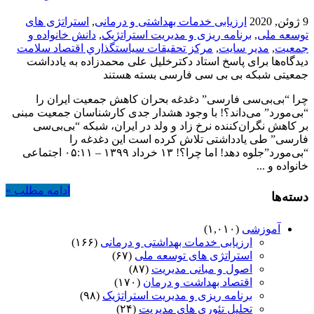
9 ژوئن, 2020
ارزیابی خدمات بهداشتی و درمانی
,
استراتژی های
توسعه ملی
,
برنامه ریزی و مدیریت استراتژیک
,
دانش خانواده و
جمعیت
,
مدیر سایت
,
مركز تحقيقات سياستگذاري اقتصاد سلامت
دیدگاه‌ها
برای پاسخ استاد دکترخلیل علی محمدزاده به یادداشت
جمعیتی شبکه بی بی سی فارسی
بسته هستند
چرا “بی‌بی‌سی فارسی” دغدغه بحران کاهش جمعیت ایران را
“بی‌مورد” می‌‌داند؟! با وجود هشدار جدی کارشناسان جمعیت مبنی
بر کاهش نگران‌کننده نرخ زاد و ولد در ایران، شبکه “بی‌بی‌سی
فارسی” طی یادداشتی تلاش کرده است این دغدغه را
“بی‌مورد”جلوه دهد! اما چرا؟! ۱۳ خرداد ۱۳۹۹ – ۰۵:۱۱ اجتماعی
خانواده و ...
ادامه مطلب »
دسته‌ها
آموزشی
(۱,۰۱۰)
ارزیابی خدمات بهداشتی و درمانی
(۱۶۶)
استراتژی های توسعه ملی
(۶۷)
اصول و مبانی مدیریت
(۸۷)
اقتصاد بهداشت و درمان
(۱۷۰)
برنامه ریزی و مدیریت استراتژیک
(۹۸)
تحلیل تئوری های مدیریت
(۲۴)