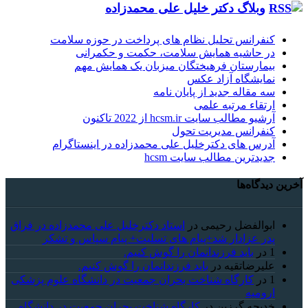
وبلاگ دکتر خلیل علی محمدزاده
کنفرانس تحلیل نظام های پرداخت در حوزه سلامت
در حاشیه همایش سلامت، حکمت و حکمرانی
بیمارستان فرهیختگان میزبان یک همایش مهم
نمایشگاه آزاد عکس
سه مقاله جدید از پایان نامه
ارتقاء مرتبه علمی
آرشیو مطالب سایت hcsm.ir از 2022 تاکنون
کنفرانس مدیریت تحول
آدرس های دکترخلیل علی محمدزاده در اینستاگرام
جدیدترین مطالب سایت hcsm
آخرین دیدگاه‌ها
ابوالفضل رحیمی
در
استاد دکترخلیل علی محمدزاده در فراق
پدر عزادار شد+پیام های تسلیت+ پیام سپاس و تشکر
1
در
باید فرزندانمان را گوش کنیم.
علیرضاتقیه
در
باید فرزندانمان را گوش کنیم.
1
در
کارگاه شناخت بحران جمعیت در دانشگاه علوم پزشکی
ارومیه
خديجه گرزین
در
کارگاه شناخت بحران جمعیت در دانشگاه