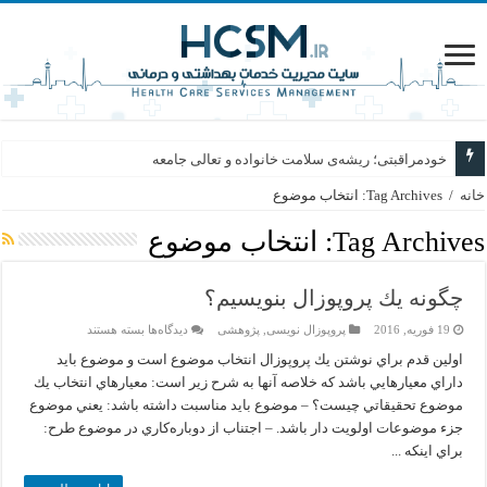
خودمراقبتی؛ ریشه‌ی سلامت خانواده و تعالی جامعه
خانه
/
Tag Archives: انتخاب موضوع
Tag Archives:
انتخاب موضوع
چگونه يك پروپوزال بنويسيم؟
برای
19 فوریه, 2016
پروپوزال نویسی
,
پژوهشی
دیدگاه‌ها
بسته هستند
چگونه
يك
اولين قدم براي نوشتن يك پروپوزال انتخاب موضوع است و موضوع بايد
پروپوزال
داراي معيارهايي باشد كه خلاصه آنها به شرح زير است: معيارهاي انتخاب يك
بنويسيم؟
موضوع تحقيقاتي چيست؟ – موضوع بايد مناسبت داشته باشد: يعني موضوع
جزء موضوعات اولويت دار باشد. – اجتناب از دوباره‌كاري در موضوع طرح:
براي اينكه ...