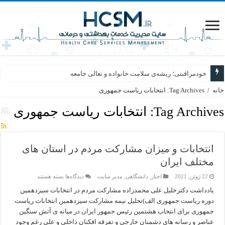
خودمراقبتی؛ ریشه‌ی سلامت خانواده و تعالی جامعه
خانه
/
Tag Archives: انتخابات ریاست جمهوری
Tag Archives:
انتخابات ریاست جمهوری
انتخابات و میزان مشارکت مردم در استان های
مختلف ایران
برای
22 ژوئن, 2021
اخبار
,
دانشگاهی
,
مدیر سایت
دیدگاه‌ها
بسته هستند
انتخابات
و
یادداشت دکترخلیل علی محمدزاده مشارکت مردم در انتخابات سیزدهمین
میزان
دوره ریاست جمهوری الف)تحلیل نیمه مشارکت سیزدهمین انتخابات ریاست
مشارکت
مردم
جمهوری برای انتخاب هشتمین رئیس جمهور ایران در میانه ی آتش سنگین
در
عناصر و رسانه های دشمنان خارجی و تفرقه افکنان داخلی و علی رغم وجود
استان