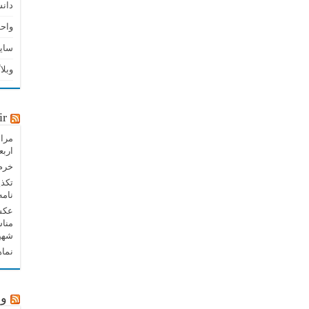
دان
واحد
سای
وبلا
ir
مراس
اربع
خرم 
تکذی
نامه
عکس 
مناس
شهید
نماه
وب