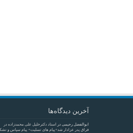
آخرین دیدگاه‌ها
ابوالفضل رحیمی
در
استاد دکترخلیل علی محمدزاده در
فراق پدر عزادار شد+پیام های تسلیت+ پیام سپاس و تشک