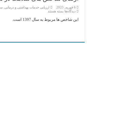
6 فوریه, 2023
ارزیابی خدمات بهداشتی و درمانی
,
سا
برای
دیدگاه‌ها
بسته هستند
ارتقای
شاخص
این شاخص ها مربوط به سال 1397 است.
های
سلامت
در
سال
های
پس
از
انقلاب