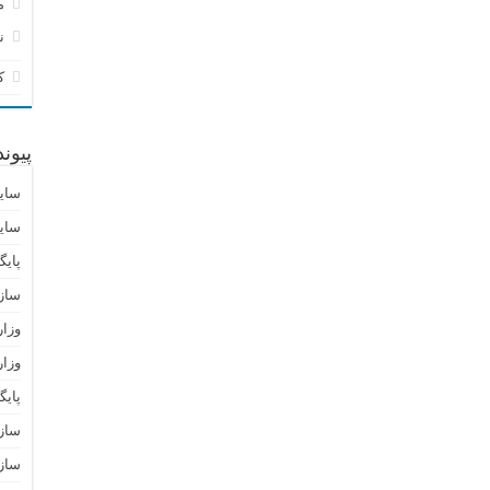
م
ن
ک
پیون
سای
سای
پایگ
ساز
وزا
وزار
پای
سازم
سازم