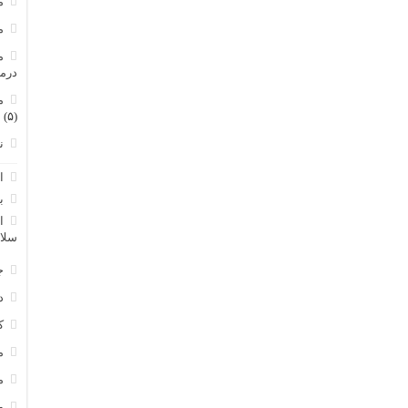
م
م
م
درم
م
(۵)
ن
ا
ب
ا
سلا
ج
د
ک
م
م
و