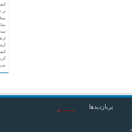
کنفر
در 
بیما
نما
سه م
ارتق
آرشیو م
کنف
آدرس
جدید
پربازدیدها
ر