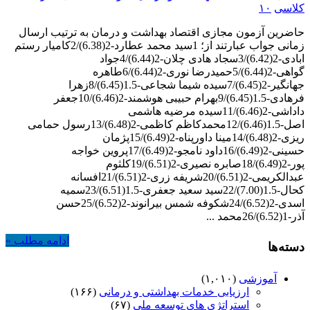
کلاسی
۱۰
حاضرین آزمون مجازی اقتصاد بهداشت و درمان به ترتیب ارسال
زمانی جواب عبارتند از؛ 1سید محمد عطارد-2(6.38)/2کامیار رستم
ابادی-2(6.42)/3سجاد هادی چلان-2(6.44)/4جواد
گواهی-2(6.44)/5حمیدرضا نوری-2(6.44)/6طاهره
جهانگیر-2(6.45)/7سیده شیما شجاعی-1.5(6.45)/8زهرا
فرهادی-1.5(6.45)/9بهرام حبیبی هوشمند-2(6.46)/10جعفر
داداشی-2(6.46)/11سیده مرضیه هاشمی
اصل-1.5(6.46)/12محمدکاظم کاظمی-2(6.48)/13رسول حمامی
ریزی-2(6.48)/14مینا داورپناه-2(6.49)/15پژمان
حسینی-2(6.49)/16داود نامجو-2(6.49)/17پروین خواجه
پور-2(6.49)/18صابره نصیری-2(6.51)/19کلثوم
عبدالکریمی-2(6.51)/20شریفه زری-2(6.51)/21افسانه
کحال-1.5(7.00)/22سید سعید جعفری-1.5(6.51)/23سمیه
اسدی-2(6.52)/24شکوفه شمس بیرانوند-2(6.52)/25حسن
آذر-1(6.52)/26محمد ...
ادامه مطلب »
دسته‌ها
آموزشی
(۱,۰۱۰)
ارزیابی خدمات بهداشتی و درمانی
(۱۶۶)
استراتژی های توسعه ملی
(۶۷)