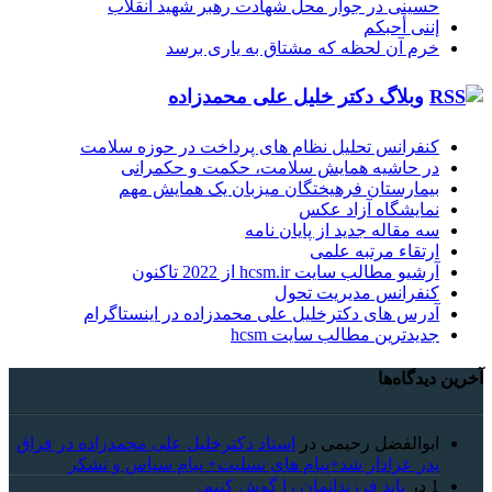
حسینی در جوار محل شهادت رهبر شهید انقلاب
إننی أحبکم
خرم آن لحظه که مشتاق به یاری برسد
وبلاگ دکتر خلیل علی محمدزاده
کنفرانس تحلیل نظام های پرداخت در حوزه سلامت
در حاشیه همایش سلامت، حکمت و حکمرانی
بیمارستان فرهیختگان میزبان یک همایش مهم
نمایشگاه آزاد عکس
سه مقاله جدید از پایان نامه
ارتقاء مرتبه علمی
آرشیو مطالب سایت hcsm.ir از 2022 تاکنون
کنفرانس مدیریت تحول
آدرس های دکترخلیل علی محمدزاده در اینستاگرام
جدیدترین مطالب سایت hcsm
آخرین دیدگاه‌ها
ابوالفضل رحیمی
در
استاد دکترخلیل علی محمدزاده در فراق
پدر عزادار شد+پیام های تسلیت+ پیام سپاس و تشکر
1
در
باید فرزندانمان را گوش کنیم.