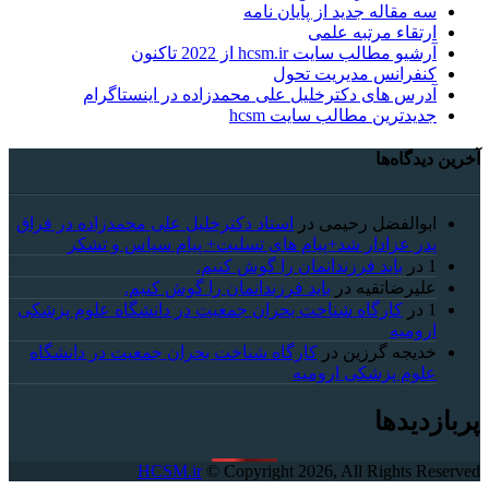
سه مقاله جدید از پایان نامه
ارتقاء مرتبه علمی
آرشیو مطالب سایت hcsm.ir از 2022 تاکنون
کنفرانس مدیریت تحول
آدرس های دکترخلیل علی محمدزاده در اینستاگرام
جدیدترین مطالب سایت hcsm
آخرین دیدگاه‌ها
ابوالفضل رحیمی
در
استاد دکترخلیل علی محمدزاده در فراق
پدر عزادار شد+پیام های تسلیت+ پیام سپاس و تشکر
1
در
باید فرزندانمان را گوش کنیم.
علیرضاتقیه
در
باید فرزندانمان را گوش کنیم.
1
در
کارگاه شناخت بحران جمعیت در دانشگاه علوم پزشکی
ارومیه
خديجه گرزین
در
کارگاه شناخت بحران جمعیت در دانشگاه
علوم پزشکی ارومیه
پربازدیدها
HCSM.ir
© Copyright 2026, All Rights Reserved