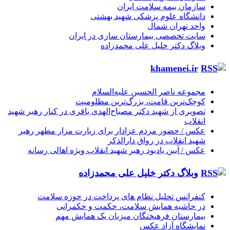
سازمان بیمه سلامت ایران
دانشگاه علوم پزشکی شهید بهشتی
واحد تهران شمال
سایت تخصصی بیمارستان سازی در ایران
وبلاگ دکتر خلیل علی محمدزاده
khamenei.ir
مجموعه ناصر الحسین علیه‌السلام
کوچک‌ترین قامت، بزرگ‌ترین مظلومیت
تصویری از شهید دکتر مصباح‌الهدی باقری در کنار رهبر شهید
انقلاب
عکس / حضور مردم عزادار برای زیارت مزار مطهر رهبر
شهید انقلاب در رواق دارالذکر
عکس / آیین یادبود رهبر شهید انقلاب ویژه اهالی رسانه
وبلاگ دکتر خلیل علی محمدزاده
کنفرانس تحلیل نظام های پرداخت در حوزه سلامت
در حاشیه همایش سلامت، حکمت و حکمرانی
بیمارستان فرهیختگان میزبان یک همایش مهم
نمایشگاه آزاد عکس