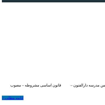
 – تاسیس مدرسه دارالفنون – قانون اساسی مشروطه – مصوب
ادامه مطلب »