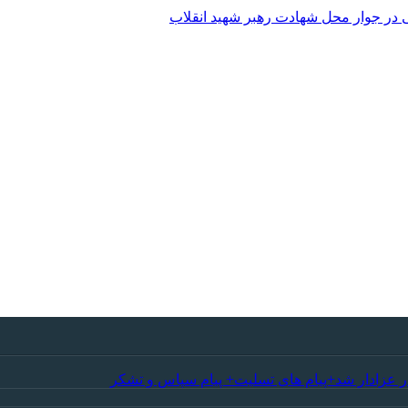
 در جوار محل شهادت رهبر شهید انقلاب
ر عزادار شد+پیام های تسلیت+ پیام سپاس و تشکر