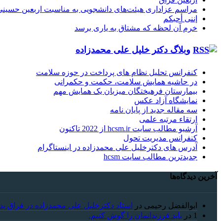
مراسم عزاداری هیئت‌های دانشجویی به مناسبت اربعین حسینی
إننی أحبکم
خرم آن لحظه که مشتاق به یاری برسد
وبلاگ دکتر خلیل علی محمدزاده
کنفرانس تحلیل نظام های پرداخت در حوزه سلامت
در حاشیه همایش سلامت، حکمت و حکمرانی
بیمارستان فرهیختگان میزبان یک همایش مهم
نمایشگاه آزاد عکس
سه مقاله جدید از پایان نامه
ارتقاء مرتبه علمی
آرشیو مطالب سایت hcsm.ir از 2022 تاکنون
کنفرانس مدیریت تحول
آدرس های دکترخلیل علی محمدزاده در اینستاگرام
جدیدترین مطالب سایت hcsm
آخرین دیدگاه‌ها
ابوالفضل رحیمی
در
استاد دکترخلیل علی محمدزاده در فراق پد
1
در
باید فرزندانمان را گوش کنیم.