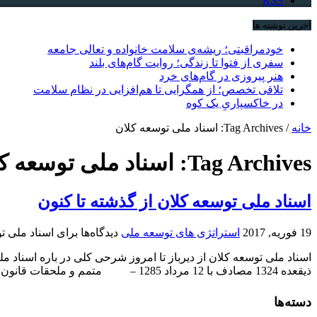
RSS
آخرین نوشته ها
خودمراقبتی؛ ریشه‌ی سلامت خانواده و تعالی جامعه
سفری از فتوا تا زندگی؛ روایت گام‌های بلند
هنر پیروزی در گام‌های خرد
تلاقی تخصص؛ از همگرایی تا هم‌افزایی در نظام سلامت
در خاکسپاریِ یک کوه
خانه
/
Tag Archives: اسناد ملی توسعه کلان
Tag Archives:
اسناد ملی توسعه ک
اسناد ملی توسعه کلان از گذشته تا کنون
19 فوریه, 2017
استراتژی های توسعه ملی
دیدگاه‌ها
برای اسناد ملی ت
اسناد ملی توسعه کلان از دیرباز تا امروز شرحی کلی در باره ا
ذیقعده 1324 مصادف با 12 مرداد 1285 – متمم و ملحقات قانون اساسی مشروطه مصوب 29 شعبان 1325 ...
دسته‌ها