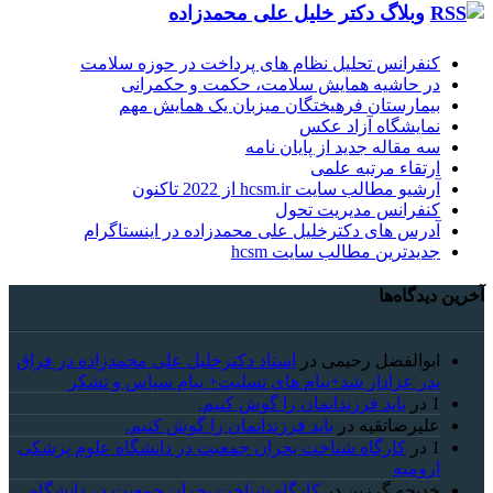
وبلاگ دکتر خلیل علی محمدزاده
کنفرانس تحلیل نظام های پرداخت در حوزه سلامت
در حاشیه همایش سلامت، حکمت و حکمرانی
بیمارستان فرهیختگان میزبان یک همایش مهم
نمایشگاه آزاد عکس
سه مقاله جدید از پایان نامه
ارتقاء مرتبه علمی
آرشیو مطالب سایت hcsm.ir از 2022 تاکنون
کنفرانس مدیریت تحول
آدرس های دکترخلیل علی محمدزاده در اینستاگرام
جدیدترین مطالب سایت hcsm
آخرین دیدگاه‌ها
ابوالفضل رحیمی
در
استاد دکترخلیل علی محمدزاده در فراق
پدر عزادار شد+پیام های تسلیت+ پیام سپاس و تشکر
1
در
باید فرزندانمان را گوش کنیم.
علیرضاتقیه
در
باید فرزندانمان را گوش کنیم.
1
در
کارگاه شناخت بحران جمعیت در دانشگاه علوم پزشکی
ارومیه
خديجه گرزین
در
کارگاه شناخت بحران جمعیت در دانشگاه