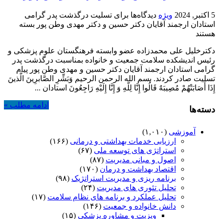
5 اکتبر, 2024
ویژه
دیدگاه‌ها
برای تسلیت درگذشت پدر گرامی
استادان ارجمند آقایان دکتر حسین و دکتر مهدی وطن پور
بسته
هستند
دکترخلیل علی محمدزاده عضو وابسته فرهنگستان علوم پزشکی و
رئیس اندیشکده سلامت جمعیت و خانواده بمناسبت درگذشت پدر
گرامی استادان ارجمند آقایان دکتر حسین و مهدی وطن پور پیام
تسلیت صادر کردند. بسم الله الرحمن الرحیم وَبَشِّرِ الصَّابرِینَ الَّذینَ
إِذَا أَصَابَتْهُمْ مُصِیبَهٌ قَالُوا إِنَّا لِلَّهِ وَ إِنَّا إِلَیْهِ رَاجِعُونَ استادان ...
ادامه مطلب »
دسته‌ها
آموزشی
(۱,۰۱۰)
ارزیابی خدمات بهداشتی و درمانی
(۱۶۶)
استراتژی های توسعه ملی
(۶۷)
اصول و مبانی مدیریت
(۸۷)
اقتصاد بهداشت و درمان
(۱۷۰)
برنامه ریزی و مدیریت استراتژیک
(۹۸)
تحلیل تئوری های مدیریت
(۲۴)
تحلیل عملکرد و برنامه های نظام سلامت
(۱۷)
دانش خانواده و جمعیت
(۱۴۶)
ویزیت و مشاوره پزشکی
(۱۵)