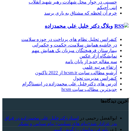
حسینی در جوار محل شهادت رهبر شهید انقلاب
إننی أحبکم
خرم آن لحظه که مشتاق به یاری برسد
وبلاگ دکتر خلیل علی محمدزاده
کنفرانس تحلیل نظام های پرداخت در حوزه سلامت
در حاشیه همایش سلامت، حکمت و حکمرانی
بیمارستان فرهیختگان میزبان یک همایش مهم
نمایشگاه آزاد عکس
سه مقاله جدید از پایان نامه
ارتقاء مرتبه علمی
آرشیو مطالب سایت hcsm.ir از 2022 تاکنون
کنفرانس مدیریت تحول
آدرس های دکترخلیل علی محمدزاده در اینستاگرام
جدیدترین مطالب سایت hcsm
آخرین دیدگاه‌ها
ابوالفضل رحیمی
در
استاد دکترخلیل علی محمدزاده در فراق
پدر عزادار شد+پیام های تسلیت+ پیام سپاس و تشکر
1
در
باید فرزندانمان را گوش کنیم.