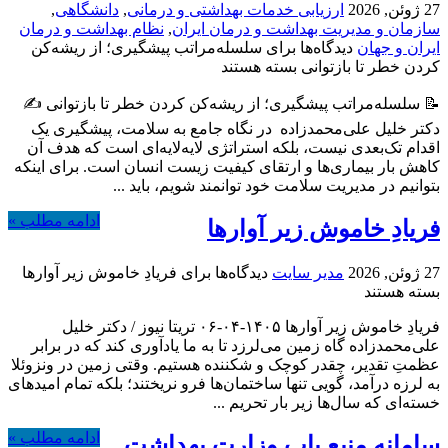
27 ژوئن, 2026
ارزیابی خدمات بهداشتی و درمانی
,
دانشگاهی
,
سازمان و مدیریت بهداشت و درمان ایران
,
نظام بهداشت و درمان
ایران و جهان
دیدگاه‌ها
برای سلسله‌مراتب پیشگیری؛ از ریشه‌کن
کردن خطر تا بازتوانی
بسته هستند
📝 سلسله‌مراتب پیشگیری؛ از ریشه‌کن کردن خطر تا بازتوانی ✍️
دکتر خلیل علی‌محمدزاده ‌ در نگاه جامع به سلامت، پیشگیری یک
اقدام تک‌بعدی نیست، بلکه استراتژی لایه‌لایه‌ای است که هدف آن
کاهش بار بیماری‌ها و ارتقای کیفیت زیست انسان است. برای اینکه
بتوانیم در مدیریت سلامت خود توانمند شویم، باید ...
ادامه مطلب »
فریادِ خاموش زیر آوارها
27 ژوئن, 2026
مدیر سایت
دیدگاه‌ها
برای فریادِ خاموش زیر آوارها
بسته هستند
فریادِ خاموش زیر آوارها ۱۴۰۵-۰۴-۰۶ تریتا نیوز / دکتر خلیل
علی‌محمدزاده گاه زمین می‌لرزد تا به ما یادآوری کند که در برابر
عظمتِ تقدیر، چقدر کوچک و شکننده هستیم. وقتی زمین در ونزوئلا
به لرزه درآمد، گویی تنها ساختمان‌ها فرو نریختند؛ بلکه تمام امیدهای
خسته‌ای که سال‌ها زیر بار تحریم ...
ادامه مطلب »
سامانه منبع یاب وزارت بهداشت