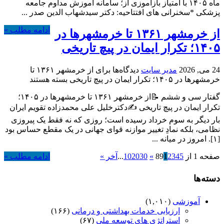
ماه ۱۴۰۵ با امتیاز بازآموزی از؛ سامانه آموزش مداوم جامعه
پزشکی *سخنرانی های افتتاحیه: دکتر سیدشهاب الدین صدر ...
ادامه مطلب »
از خرمشهر ۱۳۶۱ تا خرمشهرها در
۱۴۰۵؛ تکرار ایمان در پیچ تاریخی
24 می, 2026
مدیر سایت
دیدگاه‌ها
برای از خرمشهر ۱۳۶۱ تا
خرمشهرها در ۱۴۰۵؛ تکرار ایمان در پیچ تاریخی
بسته هستند
گفتار سی و ششم 📝از خرمشهر ۱۳۶۱ تا خرمشهرها در ۱۴۰۵؛
تکرار ایمان در پیچ تاریخی ✍️دکترخلیل علی محمدزاده تقویم ایران
بار دیگر به سوم خرداد رسیده است؛ روزی که نه فقط یک پیروزی
نظامی، بلکه نمادِ تغییر موازنه قوای جهانی در یک مقطع حساس بود
[۱]. امروز در میانه ...
صفحه 1 از 89
5
4
3
2
1
»
30
20
10
...
آخر »
ادامه مطلب »
دسته‌ها
آموزشی
(۱,۰۱۰)
ارزیابی خدمات بهداشتی و درمانی
(۱۶۶)
استراتژی های توسعه ملی
(۶۷)