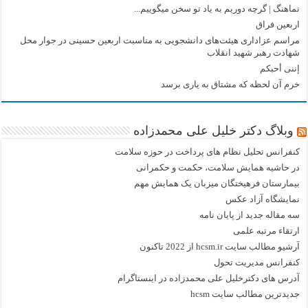
نماهنگ |‌ گرچه دوریم به یاد تو سخن میگوییم...
اربعین فراق
مراسم عزاداری هیئت‌های دانشجویی به مناسبت اربعین حسینی در جوار محل
شهادت رهبر شهید انقلاب
إننی أحبکم
خرم آن لحظه که مشتاق به یاری برسد
وبلاگ دکتر خلیل علی محمدزاده
کنفرانس تحلیل نظام های پرداخت در حوزه سلامت
در حاشیه همایش سلامت، حکمت و حکمرانی
بیمارستان فرهیختگان میزبان یک همایش مهم
نمایشگاه آزاد عکس
سه مقاله جدید از پایان نامه
ارتقاء مرتبه علمی
آرشیو مطالب سایت hcsm.ir از 2022 تاکنون
کنفرانس مدیریت تحول
آدرس های دکترخلیل علی محمدزاده در اینستاگرام
جدیدترین مطالب سایت hcsm