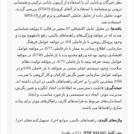
نظر خبرگان و پایایی آن با استفاده از آزمون پایایی ترکیبی و همسانی
درونی پرسشنامه با استفاده از آلفای کرونباخ (934/0) بررسی گردید.
جهت تحلیل داده از تحلیل عاملی اکتشافی و نرم افزارSPSS-18
استفاده شد.
یافته‌ها:
در تحلیل عامل اکتشافی 47 متغیر در قالب 6 مولفه شناسایی
شدند که در مولفه ویژگی‌های راهنماهای بالینی، رفع نامفهوم بودن و
وجود پروتکل روشن با بارعاملی 0/8، در مولفه عوامل فرهنگ
سازمانی، اطلاع رسانی به بیمار با بارعاملی 0/77، در مولفه عوامل
اقتصادی، وجود بودجه و رفع محدودیت با بارعاملی 0/740، در مولفه
عوامل بیمه، تعرفه بیمه با بارعاملی 0/75، در مولفه تولیت نظام
سلامت، وجود سیستم عملی مبتنی بر شواهد با بار عاملی 0/69 و در
مولفه عوامل سازمانی تغییر نگرش کارکنان و کار گروهی با ضریب
0/60 بیشترین تاثیر را بر اجرای راهنماهای بالینی در ایران داشته اند.
نتیجه‌گیری:
قابلیت دسترسی به اطلاعات، ایجاد انگیزه و تغییر نگرش،
مدیریت موثر، ایجاد دید سیستمی و بازخورد مناسب، و ایجاد
استانداردهای مربوط به فرایندهای کاری، راهکارهای موثر برای پیاده
سازی راهنماها می باشند.
واژه‌های کلیدی:
راهنماهای بالینی
،
موانع اجرا
،
تسهیل‌کننده‌های اجرا.
متن کامل
[PDF 844 kb]
(۲۱ دریافت)