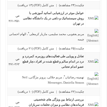
چکیده
(۲۴ مشاهده)
|
متن کامل (PDF)
(۱۳ دریافت)
عوامل موثر در ارزشیابی اساتید آموزشی با
ص.
روش سیستماتیک و دلفی در یک دانشگاه نظامی
۲۵۱-۲۶۱
در تهران
*
مریم یعقوبی
،
محمد سلیمی
،
مازیار کرمعلی
،
الهام احسانی
چیمه
چکیده
(۲۵ مشاهده)
|
متن کامل (PDF)
(۲۱ دریافت)
تعادل و پویایی طی فعالیت‌های روزمره، کمردرد و
ص.
درد در اندام سالم و قطع شده در افراد دچار قطع
۲۶۲-۲۷۱
عضو اندام تحتانی
*
تهمینه رضائیان
،
مریم جلالی
،
پرویز مژگانی
،
Neil
Messenger
،
Daniella Strauss
چکیده
(۲۲ مشاهده)
|
متن کامل (PDF)
(۱۰ دریافت)
بررسی ارتباط بین ویژگی های شخصیتی
ص.
فرماندهان نظامی و میزان تخلفات سربازان