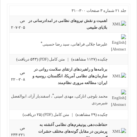
عوامل
موثر
جلد ۲۱ شماره ۳ صفحات ۳۰۰-۳۱۰
بر
اجرای
راهنماهای
اهمیت و نقش نیروهای نظامی در امدادرسانی در
ص.
بالینی
در
بلایای طبیعی
۲۰۵-۲۰۷
ایران
*
علیرضا جلالی فراهانی
،
سید رضا حسینی
چکیده
(۱۱۲۷ مشاهده)
|
متن کامل (PDF)
(۵۴۳ دریافت)
برنامه‌ها و راهبرد‌های ارتقای سلامت روانی در
ص.
سازمان‌های نظامی آمریکا، انگلستان، روسیه و
۲۰۸-۲۲۰
ایران: مطالعه مروری نظام‌مند
*
محمد بلوچی انارکی
،
مهدی امینی
،
اسفندیار آزاد
،
ابوالفضل
شیرمردی
چکیده
(۲۹ مشاهده)
|
متن کامل (PDF)
(۲۵ دریافت)
حفاظت‌دهی یونیفرم‌های نظامی آغشته به
ص.
پرمترین در مقابل گونه‌های مختلف حشرات
۲۲۱-۲۳۳