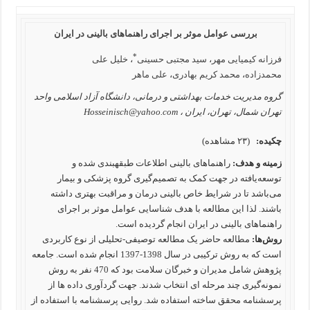
بررسی عوامل موثر بر اجرای راهنماهای بالینی در ایران
*
فرزانه کیمیایی مهر
،
سید مجتبی حسینی
،
خلیل علی
محمدزاده
،
محمد کریم بهادری
،
علی ماهر
گروه مدیریت خدمات بهداشتی و درمانی، دانشگاه آزاد اسلامی واحد
تهران شمال، تهران، ایران ،
Hosseinisch@yahoo.com
چکیده:
(۲۳ مشاهده)
زمینه و هدف:
راهنماهای بالینی اطلاعات طبقه‎بندی شده و
توسعه‌یافته در جهت کمک به تصمیم‌گیری گروه پزشکی و بیمار
می‌باشد تا در شرایط خاص بالینی درمان و مراقبت بهتری داشته
باشند. لذا این مطالعه با هدف شناسایی عوامل موثر بر اجرای
راهنماهای بالینی در ایران انجام گردیده است.
روش‌ها:
مطالعه حاضر یک مطالعه توصیفی-تحلیلی از نوع کاربردی
است که به روش ترکیبی در سال 1398-1397 انجام شده است. جامعه
پژوهش شامل مدیران و خبرگان سلامت بود که 470 نفر به روش
نمونه‌گیری چند مرحله ای انتخاب شدند. جهت گردآوری داده ها از
پرسشنامه محقق ساخته استفاده شد. روایی پرسشنامه با استفاده از