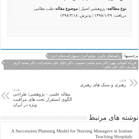
نوع مطالعه:
پژوهشي اصیل
|
موضوع مقاله:
طب نظامی
دریافت: ۱۳۹۸/۱/۲۹ | پذیرش: ۱۳۹۸/۳/۱۸
برجسبها:
راهنماهای بالینی، موانع اجرا، تسهیل‌کننده‌های اجرا.
فرزانه کیمیایی مهر، دکتر سید مجتبی حسینی، دکتر خلیل علی محمدزاده، دکتر محمد کریم
بهادری، دکتر علی ماهر
قبلی
رهبری و سبک های رهبری
بعدی
مقاله علمی – پژوهشی؛ طراحی
الگوی استقرار تخت های مراقبت
ویژه در ایران
نوشته های مرتبط
A Succession Planning Model for Nursing Managers at Iranian
Teaching Hospitals