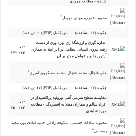
گزنده – مطالعه مروری
*
محبوب قمری
،
مهدی خوبدل
چکیده
(۲۷ مشاهده)
|
متن کامل (PDF)
(۲۰ دریافت)
اندازه گیری و ارزشگذاری بهره وری از دست
ص.
رفته نیروی انسانی نظامی در اثر ابتلا به بیماری
۲۳۴-۲۴۲
آرتروز زانو و عوامل موثر بر آن
*
علی غنجال
،
محمد غنجال
،
محمد مسکرپور امیری
چکیده
(۲۲ مشاهده)
|
متن کامل (PDF)
(۱۷ دریافت)
مقایسه سطح سرمی آنتی تیروئید پراکسیداز در
ص.
افراد سالم و بیماران مبتلا به افسردگی- مطالعه
۲۴۳-۲۵۰
مورد شاهدی
محبوبه سادات حسینی
،
شکوفه رادفر
،
حمید قبادی پور
،
مجید
*
رمضانی