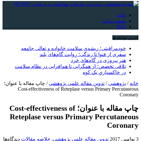
خانه
نقشه سایت
RSS
آخرین نوشته ها
خودمراقبتی؛ ریشه‌ی سلامت خانواده و تعالی جامعه
سفری از فتوا تا زندگی؛ روایت گام‌های بلند
هنر پیروزی در گام‌های خرد
تلاقی تخصص؛ از همگرایی تا هم‌افزایی در نظام سلامت
در خاکسپاریِ یک کوه
خانه
/
پژوهشی
/
تدوین مقاله علمی پژوهشی
/
چاپ مقاله با عنوان؛
Cost-effectiveness of Reteplase versus Primary Percutaneous
Coronary
چاپ مقاله با عنوان؛ Cost-effectiveness of
Reteplase versus Primary Percutaneous
Coronary
3 نوامبر, 2017
تدوین مقاله علمی پژوهشی
,
خلاصه مقالات
دیدگاه‌ها