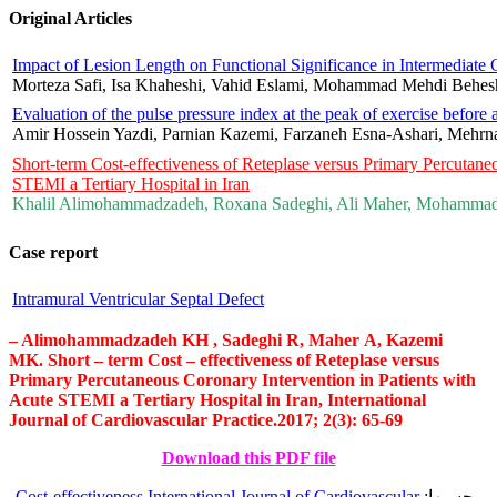
Original Articles
Impact of Lesion Length on Functional Significance in Intermediate
Morteza Safi, Isa Khaheshi, Vahid Eslami, Mohammad Mehdi Behe
Evaluation of the pulse pressure index at the peak of exercise before a
Amir Hossein Yazdi, Parnian Kazemi, Farzaneh Esna-Ashari, Mehrna
Short-term Cost-effectiveness of Reteplase versus Primary Percutane
STEMI a Tertiary Hospital in Iran
Khalil Alimohammadzadeh, Roxana Sadeghi, Ali Maher, Mohamm
Case report
Intramural Ventricular Septal Defect
– Alimohammadzadeh KH , Sadeghi R, Maher A, Kazemi
MK. Short – term Cost – effectiveness of Reteplase versus
Primary Percutaneous Coronary Intervention in Patients with
Acute STEMI a Tertiary Hospital in Iran, International
Journal of Cardiovascular Practice.2017; 2(3): 65-69
Download this PDF file
برجسبها:
International Journal of Cardiovascular
Cost-effectiveness