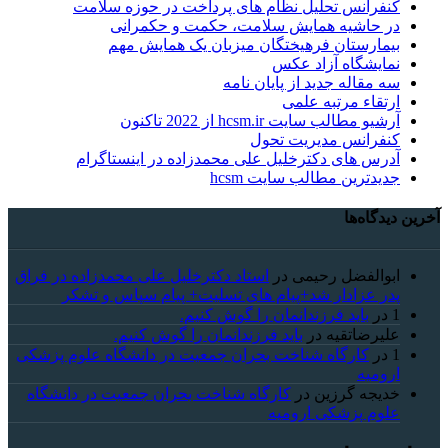
کنفرانس تحلیل نظام های پرداخت در حوزه سلامت
در حاشیه همایش سلامت، حکمت و حکمرانی
بیمارستان فرهیختگان میزبان یک همایش مهم
نمایشگاه آزاد عکس
سه مقاله جدید از پایان نامه
ارتقاء مرتبه علمی
آرشیو مطالب سایت hcsm.ir از 2022 تاکنون
کنفرانس مدیریت تحول
آدرس های دکترخلیل علی محمدزاده در اینستاگرام
جدیدترین مطالب سایت hcsm
آخرین دیدگاه‌ها
ابوالفضل رحیمی
در
استاد دکترخلیل علی محمدزاده در فراق
پدر عزادار شد+پیام های تسلیت+ پیام سپاس و تشکر
1
در
باید فرزندانمان را گوش کنیم.
علیرضاتقیه
در
باید فرزندانمان را گوش کنیم.
1
در
کارگاه شناخت بحران جمعیت در دانشگاه علوم پزشکی
ارومیه
خديجه گرزین
در
کارگاه شناخت بحران جمعیت در دانشگاه
علوم پزشکی ارومیه