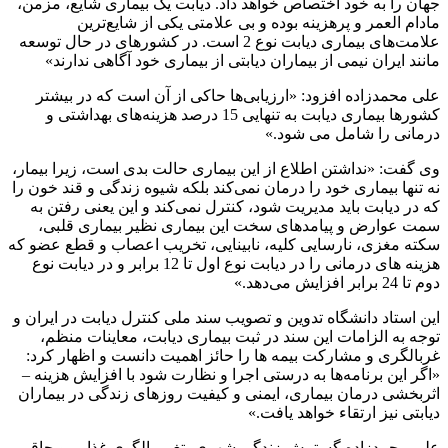
جهان را به خود اختصاص خواهد داد. دیابت یک بیماری شایع، مزمن،
مادام العمر و پرهزینه بوده و بی علامتی یکی از شایع‌ترین
علامت‌های بیماری دیابت نوع 2 است. در کشورهای در حال توسعه
مانند ایران نیمی از بیماران دیابتی از بیماری خود آگاهی ندارند»
علی محمدزاده افزود: «ارزیابی‌ها حاکی از آن است که در بیشتر
کشورها بیماری دیابت به تنهایی 15 درصد هزینه‌های بهداشتی و
درمانی را شامل می شود.»
وی گفت: «نداشتن اطلاع از این بیماری حالت بدی است، زیرا بیمار،
نه تنها بیماری خود را درمان نمی‌کند بلکه شیوه زندگی و قند خون را
که در دیابت باید مدیریت شود، کنترل نمی‌کند و این یعنی رفتن به
سمت عوارض و پیامدهای سخت این بیماری نظیر بیماری قلبی،
سکته مغزی، نارسایی کلیه، نابینایی، تخریب اعصاب و قطع عضو که
هزینه های درمانی را در دیابت نوع اول تا 12 برابر و در دیابت نوع
دوم تا 24 برابر افزایش می‌دهد.»
این استاد دانشگاه تدوین و تصویب سند ملی کنترل دیابت در ایران و
توجه به الزامات این سند در ثبت بیماری دیابت، معاینات منظم،
غربالگری و مشارکت بیمه ها را حائز اهمیت دانست و اظهار کرد:
«اگر این برنامه‌ها به درستی اجرا و نظارت شود با افزایش هزینه –
اثربخشی درمان بیماری، ایمنی و کیفیت روزهای زندگی در بیماران
دیابتی نیز ارتقاء خواهد یافت.»
علی محمدزاده گسترش زندگی شهری، تغییر الگوی غذایی و چاقی،