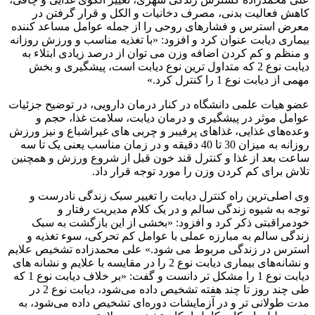
کاهش فعالیت بدنی، مصرف دخانیات و الکل و قرار گرفتن در
معرض استرس و فشارهای روحی را از جمله عوامل مساعد کننده
بیماری دیابت عنوان کرد و افزود: «با تغذیه مناسب و ورزش روزانه
و منظم و کم کردن اضافه وزن می توان از درصد زیادی ابتلاء به
دیابت نوع 2 که متداول ترین نوع دیابت است، پیشگیری و بخش
مهمی از دیابت نوع 1 را کنترل کرد.»
عضو هیات علمی دانشگاه در کنار درمان دارویی، در توضیح جزئیات
عوامل موثر در پیشگیری و درمان دیابت، سلامت غذا، حجم و
وعده‌های غذایی، غذاهای پرفیبر و چربی های غیراشباع و نیز ورزش
روزانه به میزان 30 تا 40 دقیقه و در زمان مناسب یعنی یک تا سه
ساعت بعد از غذا و کنترل قند خون قبل از شروع ورزش و همچنین
تلاش برای کم کردن وزن را مورد توجه قرار داد.
وی اصلی‌ترین راه کنترل دیابت را تغییر سبک زندگی نادرست و
توجه به شیوه زندگی سالم و در یک کلام مدیریت رفتار و
خودمراقبتی ذکر کرد و افزود: «بخشی از این بازگشت به سبک
زندگی سالم به مبارزه عملی با عوامل کم تحرکی، سوء تغذیه و
استرس در زندگی مربوط می شود.» علی محمدزاده تشخیص علایم
و نشانه‌های بیماری دیابت نوع 2 را در مقایسه با علایم و نشانه های
دیابت نوع 1 را مشکل تر دانست و گفت: «بر خلاف دیابت نوع 1 که
طی چند روز تا چند هفته تشخیص داده می‌شود، دیابت نوع 2 در
مدت طولانی تر و در آزمایشات دوره‌ای تشخیص داده می‌شود، به