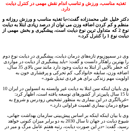
تغذیه مناسب، ورزش و تناسب اندام نقش مهمی در کنترل دیابت
دارد.
دکتر خلیل علی محمدزاده گفت:«با تغذیه مناسب و ورزش روزانه و
منظم و کم کردن اضافه وزن می توان از درصد زیادی ابتلا به دیابت
نوع 2 که متداول ترین نوع دیابت است، پیشگیری و بخش مهمی از
دیابت نوع 1 را کنترل کرد.»
وی در سمپوزیوم تازه‌های درمان دیابت، پیشگیری در دیابت نوع دوم
را بهترین راهکار دانست و گفت: «باید پیشگیری از دیابت در مواردی
که خطر بالایی از ابتلا به دیابت وجود دارد مانند سن بالای 35 سال،
اضافه وزن، سابقه خانوادگی، کم تحرکی و پرفشاری خون به
اولویت مهم زندگی برای هر فردی تبدیل شود.»
وی بابیان اینکه سن ابتلا به دیابت غیر وابسته به انسولین در ایران 10
تا 15 سال پایین‌تر از کشورهای توسعه یافته است، اظهار کرد:
«غربالگری در این بیماری به منظور تشخیص زودرس و شروع به
موقع درمان بیماری اهمیت فراوانی دارد.»
وی با بیان اینکه اینکه بر اساس پیش‌بینی سازمان بهداشت جهانی،
شیوع دیابت در جهان تا سال 2030 به دو برابر میزان کنونی خواهد
رسید، گفت: «در این صورت دیابت، رتبه هفتم عامل مرگ و میر در