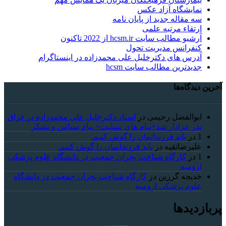
نمایشگاه آزاد عکس
سه مقاله جدید از پایان نامه
ارتقاء مرتبه علمی
آرشیو مطالب سایت hcsm.ir از 2022 تاکنون
کنفرانس مدیریت تحول
آدرس های دکترخلیل علی محمدزاده در اینستاگرام
جدیدترین مطالب سایت hcsm
آخرین دیدگاه‌ها
ابوالفضل رحیمی
در
استاد دکترخلیل علی محمدزاده در فراق
پدر عزادار شد+پیام های تسلیت+ پیام سپاس و تشکر
1
در
باید فرزندانمان را گوش کنیم.
علیرضاتقیه
در
باید فرزندانمان را گوش کنیم.
1
در
کارگاه شناخت بحران جمعیت در دانشگاه علوم پزشکی
ارومیه
خديجه گرزین
در
کارگاه شناخت بحران جمعیت در دانشگاه
علوم پزشکی ارومیه
پربازدیدها