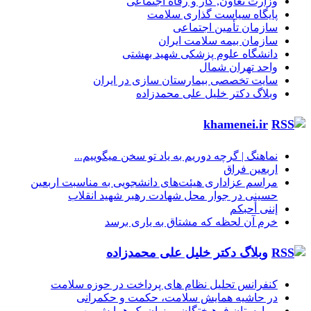
وزارت تعاون, کار و رفاه اجتماعی
پایگاه سیاست گذاری سلامت
سازمان تأمین اجتماعی
سازمان بیمه سلامت ایران
دانشگاه علوم پزشکی شهید بهشتی
واحد تهران شمال
سایت تخصصی بیمارستان سازی در ایران
وبلاگ دکتر خلیل علی محمدزاده
khamenei.ir
نماهنگ |‌ گرچه دوریم به یاد تو سخن میگوییم...
اربعین فراق
مراسم عزاداری هیئت‌های دانشجویی به مناسبت اربعین
حسینی در جوار محل شهادت رهبر شهید انقلاب
إننی أحبکم
خرم آن لحظه که مشتاق به یاری برسد
وبلاگ دکتر خلیل علی محمدزاده
کنفرانس تحلیل نظام های پرداخت در حوزه سلامت
در حاشیه همایش سلامت، حکمت و حکمرانی
بیمارستان فرهیختگان میزبان یک همایش مهم