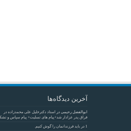
آخرین دیدگاه‌ها
ابوالفضل رحیمی
در
استاد دکترخلیل علی محمدزاده در
فراق پدر عزادار شد+پیام های تسلیت+ پیام سپاس و تشک
1
در
باید فرزندانمان را گوش کنیم.