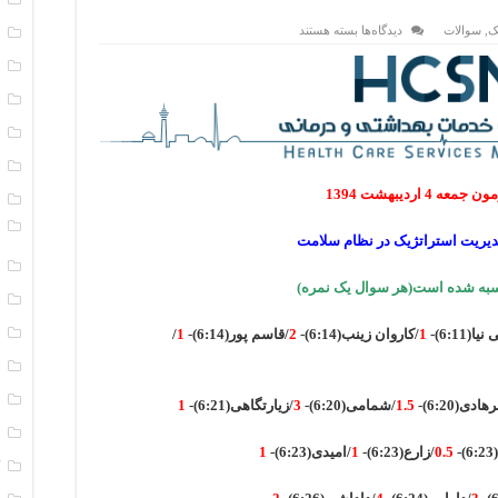
برای
ک
,
سوالات
دیدگاه‌ها
بسته هستند
ا
حاضرین
آزمون
ا
میان
ترم
ب
برنامه
ریزی
استراتژیک
ت
+
نمره
ت
آزمون
 4 اردیبهشت 1394
د
و
مدیریت استراتژیک در نظام سلامت
ر
ر
س
(6:11)-
1
/کاروان زینب(6:14)-
2
/قاسم پور(6:14)-
1
/
س
س
هادی(6:20)-
1.5
/شمامی(6:20)-
3
/زیارتگاهی(6:21)-
1
س
-
0.5
/زارع(6:23)-
1
/امیدی(6:23)-
1
ک