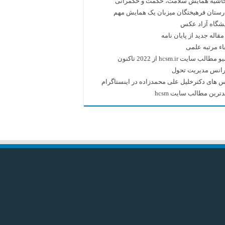
حاشیه همایش سلامت، حکمت و حکمرانی
رستان فرهیختگان میزبان یک همایش مهم
یشگاه آزاد عکس
قاله جدید از پایان نامه
اء مرتبه علمی
طالب سایت hcsm.ir از 2022 تاکنون
رانس مدیریت تحول
 های دکترخلیل علی محمدزاده در اینستاگرام
ترین مطالب سایت hcsm