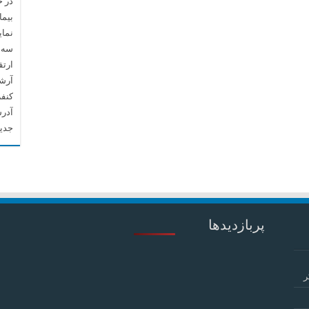
در 
بیما
نما
سه م
ارتق
آرشیو م
کنف
آدرس
جدید
پربازدیدها
ر