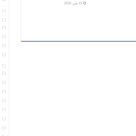
25 می, 2026
ا
پ
د
س
ن
ن
پ
ب
پ
ت
ت
خ
خ
ع