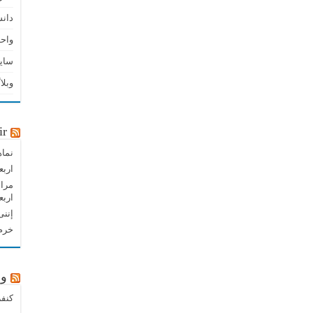
دان
واحد
سای
وبلا
ir
نماه
اربع
مراس
اربع
إننی
خرم 
وب
کنفر