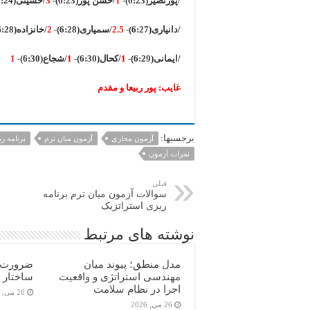
/پورنصیر(6:23)-
1
/حسن پور(6:23)-
3
/حسینی(6:24)-
/دانیاری(6:27)-
2.5
/سمیاری(6:28)-
2
/خانزاده(6:28)-
/ایمانی(6:29)-
1
/کحال(6:30)-
1
/شجاع(6:30)-
1
غایب: پور ربیعا و مقدم
برجسبها:
آزمون مجازی
آزمون میان ترم
برنامه ر
نمرات آزمون
قبلی
سوالات آزمون میان ترم برنامه
ریزی استراتژیک
نوشته های مرتبط
مدل منطق؛ پیوند میان
ضرورت مه
مهندسی استراتژی و واقعیت
ساختار ب
اجرا در نظام سلامت
26 می, 2026
26 می, 2026