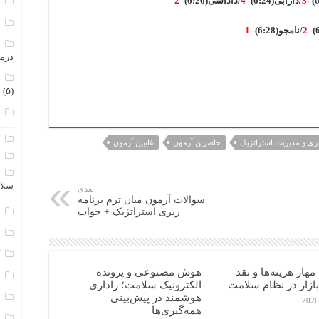
3
/دارابی(6:24)-
4
/داداشی(6:26)-
2
م
م
2
/نامجو(6:28)-
1
م
درم
م
(۵)
ن
ا
یزی و مدیریت استراتژیک
حاضرین آزمون
غایبین آزمون
ب
ا
سلا
بعدی
سوالات آزمون میان ترم برنامه
ج
ریزی استراتژیک + جواب
د
ک
ار هزینه‌ها و نقد
هوش مصنوعی و پرونده
م
ازار در نظام سلامت
الکترونیک سلامت؛ راداری
م
هوشمند در پیش‌بینی
همه‌گیری‌ها
و