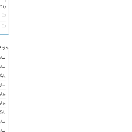
م
(۲۳۱)
ن
ک
پیون
سای
سای
پایگ
ساز
وزا
وزار
پای
سازم
سازم