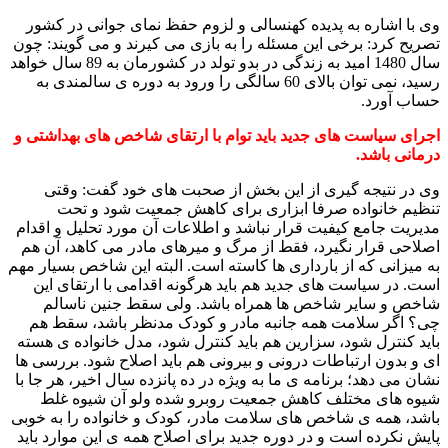
وی با اشاره به پدیده کهنسالی و لزوم حفظ نمای جوانی در کشور
تصریح کرد: برخی این مسئله را به بازی می کیرند و می گویند: چون
سال 1480 امید به زندگی در بدو تولد در کشورمان به 89 سال خواهد
رسید، نمی توان بالای 60 سالگی را ورود به دوره ی سالمندی به
حساب آورد.
اجرای سیاست های جدید باید توام با ارتقای شاخص های بهداشتی و
درمانی باشد.
وی در نتیجه گیری از این بخش از صحبت های خود گفت: وقتی
تنظیم خانواده صرفا ابزاری برای کاهش جمعیت شود و تحت
مدیریت جامع کیفیت قرار نباشد و اطلاعات آن مورد تحلیل و اقدام
اصلاحی قرار نگیرد، فقط از مرگ و میرهای مادر می کاهد، آن هم
به میزانی که از بارداری ها کاسته است. البته این شاخص بسیار مهم
است. در سیاست های جدید هم باید هرگونه اقدامی با ارتقای این
شاخص و سایر شاخص ها همراه باشد. ولی سقط جنین ناسالم
چی؟ اگر سلامت همه جانبه مادر و کودک مدنظر باشد، سقط هم
باید کنترل شود، سزارین هم باید کنترل شود، مدل خانواده ی هسته
ای و بدون ارتباطات درونی و بیرونی هم باید اصلاح شود. بررسی ها
نشان می دهد؛ برنامه ی ما به ویژه در ده پانزده سال اخیر، هر جا با
شیوه های مختلف کاهش جمعیت روبرو شده ولو آن شیوه غلط
باشد، همه ی شاخص های سلامت مادر، کودک و خانواده را به خوبی
پایش نکرده است و در دوره جدید برای اصلاح همه ی این موارد باید