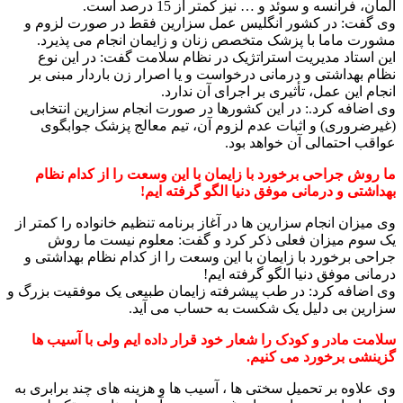
آلمان، فرانسه و سوئد و … نیز کمتر از 15 درصد است.
وی گفت: در کشور انگلیس عمل سزارین فقط در صورت لزوم و
مشورت ماما با پزشک متخصص زنان و زایمان انجام می پذیرد.
این استاد مدیریت استراتژیک در نظام سلامت گفت: در این نوع
نظام بهداشتی و درمانی درخواست و یا اصرار زن باردار مبنی بر
انجام این عمل، تأثیری بر اجرای آن ندارد.
وی اضافه کرد.: در این کشورها در صورت انجام سزارین انتخابی
(غیرضروری) و اثبات عدم لزوم آن، تیم معالج پزشک جوابگوی
عواقب احتمالی آن خواهد بود.
ما روش جراحی برخورد با زایمان با این وسعت را از کدام نظام
بهداشتی و درمانی موفق دنیا الگو گرفته ایم!
وی میزان انجام سزارین ها در آغاز برنامه تنظیم خانواده را کمتر از
یک سوم میزان فعلی ذکر کرد و گفت: معلوم نیست ما روش
جراحی برخورد با زایمان با این وسعت را از کدام نظام بهداشتی و
درمانی موفق دنیا الگو گرفته ایم!
وی اضافه کرد: در طب پیشرفته زایمان طبیعی یک موفقیت بزرگ و
سزارین بی دلیل یک شکست به حساب می آید.
سلامت مادر و کودک را شعار خود قرار داده ایم ولی با آسیب ها
گزینشی برخورد می کنیم.
وی علاوه بر تحمیل سختی ها ، آسیب ها و هزینه های چند برابری به