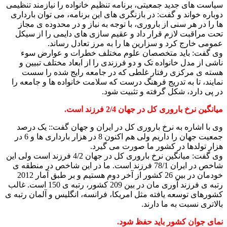
سیاست های جدید جمعیتی، برنامه تنظیم خانواده را نیازمند تنظیمی
دوباره خواند و گفت: در بازنگری های این برنامه، می توان بارداری
ها را در هر سنی از باروری، با توجه به نیاز و در محدوده ی مجاز
تحت مراقبت لازم قرار داد و عقیم سازی های دایمی را از سیکل
عمومی خارج کرد و سزارین ها را به مرز تعادل رساند.
وی گفت: باید متخصصان علوم مختلف خطرات و عوارض سوء
ناشی از مدل خانواده تک و دو فرزندی را از ابعاد مختلف تبیین و
هسته ی مرکزی رفتار غلطی که در جامعه رایج شده را سست
نمایند، تا به تدریج فرهنگ درست که سلامت خانواده ها و جامعه را
در پی دارد، شکل گرفته و تثبیت شود.
میانگین نرخ باروری کل در جهان 2/4 فرزند است.
وی با اشاره به نرخ باروری کل در ایران و جهان گفت:: یک درصد
جمعیت جهان را داریم ولی هم اکنون 8 در هزار بارداری ها و 6 در
هزار تولدها در کشور ما صورت می گیرد.
وی گفت: میانگین نرخ باروری کل در جهان 4/2 فرزند است ولی این
شاخص در ایران 78/1 فرزند است. ما در این شاخص در منطقه ی
خودمان در بین 26 کشور از آخر دوم هستیم و بر طبق آمار 2012
رتبه ی فرزند آوری مان در بین 209 کشور، رتبه ی 150 است. غالب
کشورهای توسعه یافته مثل امریکا، فرانسه، انگلیس و آلمان رتبه ی
بالاتری نسبت به ما دارند.
نمای جوان کشور باید حفظ شود.