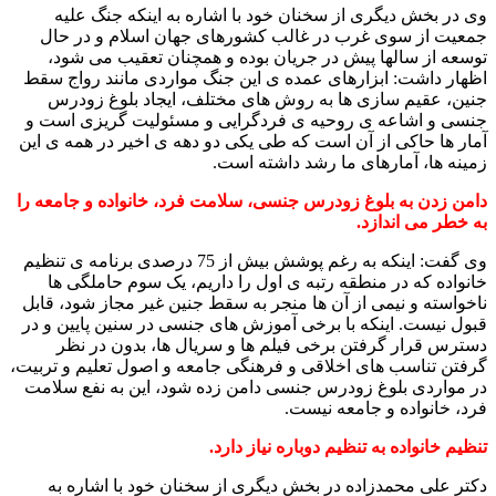
وی در بخش دیگری از سخنان خود با اشاره به اینکه جنگ علیه
جمعیت از سوی غرب در غالب کشورهای جهان اسلام و در حال
توسعه از سالها پیش در جریان بوده و همچنان تعقیب می شود،
اظهار داشت: ابزارهای عمده ی این جنگ مواردی مانند رواج سقط
جنین، عقیم سازی ها به روش های مختلف، ایجاد بلوغ زودرس
جنسی و اشاعه ی روحیه ی فردگرایی و مسئولیت گریزی است و
آمار ها حاکی از آن است که طی یکی دو دهه ی اخیر در همه ی این
زمینه ها، آمارهای ما رشد داشته است.
دامن زدن به بلوغ زودرس جنسی، سلامت فرد، خانواده و جامعه را
به خطر می اندازد.
وی گفت: اینکه به رغم پوشش بیش از 75 درصدی برنامه ی تنظیم
خانواده که در منطقه رتبه ی اول را داریم، یک سوم حاملگی ها
ناخواسته و نیمی از آن ها منجر به سقط جنین غیر مجاز شود، قابل
قبول نیست. اینکه با برخی آموزش های جنسی در سنین پایین و در
دسترس قرار گرفتن برخی فیلم ها و سریال ها، بدون در نظر
گرفتن تناسب های اخلاقی و فرهنگی جامعه و اصول تعلیم و تربیت،
در مواردی بلوغ زودرس جنسی دامن زده شود، این به نفع سلامت
فرد، خانواده و جامعه نیست.
تنظیم خانواده به تنظیم دوباره نیاز دارد.
دکتر علی محمدزاده در بخش دیگری از سخنان خود با اشاره به