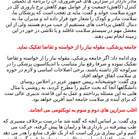
مادر باردار در سزارین های غیرضروری، آن را برنامه ی تکمیلی
کنترل (کاهش) جمعیت و از عوامل مهم کاهش نرخ باروری کل در
حوزه سلامت خواند و گفت: مایه ی تعجب است که پزشکان ما،
سلامت مادر و کودک را شعار خود قرار داده اند و مدیران ما، به
دنبال کاهش پرداخت های مستقیم از جیب مردم هستند ولی از این
معضل مهم در سیستم سلامت غافلند و یا تلاشی در خور در این
زمینه انجام نمی دهند.
جامعه پزشکی، مقوله نیاز را از خواسته و تقاضا تفکیک نماید.
وی ادامه داد: اگر جامعه پزشکی، مقوله نیاز را از خواسته و تقاضا
تفکیک نموده و صرفا رفع نیاز متناسب با اندیکاسیون پزشکی را در
سرلوحه کار داشته باشند، برخی اصلاحات اساسی و لازم در حوزه
ی سلامت اتفاق خواهد افتاد.
وی گفت: خوشبختانه رییس جمهور عزیز در اجلاس روسای
دانشگاهها آنجا که بحث حکیم را مطرح کردند، به روشنی با مثال
هایی به این مسئله پرداختند و عمل به این قاعده، تدبیری عالی ست
که برای آینده ی سلامت جامعه امید آفرین خواهد بود.
اغلب سزارین های دوم و سوم به توبکتومی می انجامد.
وی گفت: بر اساس آنچه که گفته شد ما درست برخلاف مسیری که
طب پیشرفته در بارداری ها و زایمان ها پیش گرفته، حرکت می
کنیم و این بیماری بزرگی است که از یک طرف منابع را هدر می دهد
و اثر بخشی اقدامات را زیر سؤال می برد و از طرف دیگر سلامت