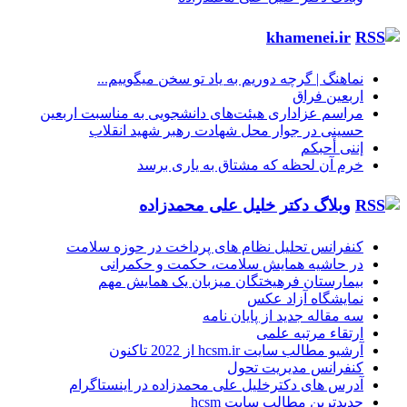
khamenei.ir
نماهنگ |‌ گرچه دوریم به یاد تو سخن میگوییم...
اربعین فراق
مراسم عزاداری هیئت‌های دانشجویی به مناسبت اربعین
حسینی در جوار محل شهادت رهبر شهید انقلاب
إننی أحبکم
خرم آن لحظه که مشتاق به یاری برسد
وبلاگ دکتر خلیل علی محمدزاده
کنفرانس تحلیل نظام های پرداخت در حوزه سلامت
در حاشیه همایش سلامت، حکمت و حکمرانی
بیمارستان فرهیختگان میزبان یک همایش مهم
نمایشگاه آزاد عکس
سه مقاله جدید از پایان نامه
ارتقاء مرتبه علمی
آرشیو مطالب سایت hcsm.ir از 2022 تاکنون
کنفرانس مدیریت تحول
آدرس های دکترخلیل علی محمدزاده در اینستاگرام
جدیدترین مطالب سایت hcsm