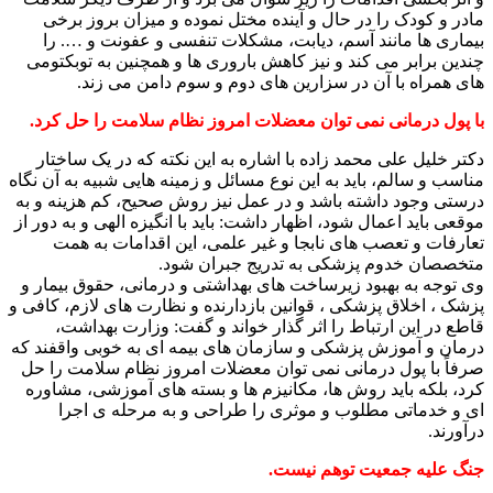
مادر و کودک را در حال و آینده مختل نموده و میزان بروز برخی
بیماری ها مانند آسم، دیابت، مشکلات تنفسی و عفونت و …. را
چندین برابر می کند و نیز کاهش باروری ها و همچنین به توبکتومی
های همراه با آن در سزارین های دوم و سوم دامن می زند.
با پول درمانی نمی توان معضلات امروز نظام سلامت را حل کرد.
دکتر خلیل علی محمد زاده با اشاره به این نکته که در یک ساختار
مناسب و سالم، باید به این نوع مسائل و زمینه هایی شبیه به آن نگاه
درستی وجود داشته باشد و در عمل نیز روش صحیح، کم هزینه و به
موقعی باید اعمال شود، اظهار داشت: باید با انگیزه الهی و به دور از
تعارفات و تعصب های نابجا و غیر علمی، این اقدامات به همت
متخصصان خدوم پزشکی به تدریج جبران شود.
وی توجه به بهبود زیرساخت های بهداشتی و درمانی، حقوق بیمار و
پزشک ، اخلاق پزشکی ، قوانین بازدارنده و نظارت های لازم، کافی و
قاطع در این ارتباط را اثر گذار خواند و گفت: وزارت بهداشت،
درمان و آموزش پزشکی و سازمان های بیمه ای به خوبی واقفند که
صرفاً با پول درمانی نمی توان معضلات امروز نظام سلامت را حل
کرد، بلکه باید روش ها، مکانیزم ها و بسته های آموزشی، مشاوره
ای و خدماتی مطلوب و موثری را طراحی و به مرحله ی اجرا
درآورند.
جنگ علیه جمعیت توهم نیست.