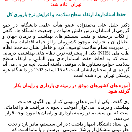
تهران اعلام شد:
حفظ استاندارها، ارتقاء سطح سلامت و افزایش نرخ باروری کل
دکتر خلیل علی محمدزاده عضو هیأت علمی دانشگاه، در جمع
گروهی از استادان درس دانش خانواده و جمعیت دانشگاه ها، آگاهی
از نکات برجسته و مثبت سیستم های بهداشت و درمان جهان و
انطباق آن با شرایط موجود کشورمان را از جمله اقدامات مطلوب
در مدیریت نظام سلامت توصیف کرد و خاطر نشان ساخت: نظام
طب ملی (NHS) یکی از پیشرفته ترین نظام های بهداشتی، درمانی
است که به لحاظ حفظ استاندارهای بین المللی و ارتقاء سطح
سلامت جوامع دستاوردهای موفقی داشته است. آنچه در پی می آید
گزیده ای از سخنان ایشان است که 15 اسفند 1392 در دانشگاه عوم
پزشکی تهران ایراد شده است.
آموزه های کشورهای موفق در زمینه ی بارداری و زایمان بکار
گرفته شود.
وی گفت : یکی از آموزه های مهمی که از این الگوی خدمات
بهداشتی و درمانی می توان آموخت ، نحوه ی مراقبت ها و اقداماتی
است که این سیستم در زمینه بارداری و زایمان ها مورد توجه قرار
می دهد.
این استاد دانشگاه اظهار داشت : در این سیستم، مادر باردار تحت
نظر تیمی متشکل از پزشک عمومی ، پرستار و یا ماما است که