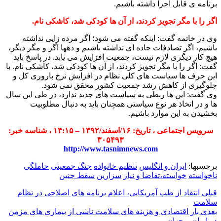
برنامه ی قابل اجرا داشته باشیم.
اگر را با مگر تجویز کردند، از آن ها کودکی شد، کاشکی نام.
وی در خاتمه گفت: اینکه گفته می شود؛ اگر مرده زایی نداشته
باشیم، اگر تصادفات جاده ای نداشته باشیم و دهها اگر و مگر دیگر،
هیچ کار دیگری لازم نیست، جمعیت افزایش می یابد. در پاسخ باید
گفت: اگر را با مگر تجویز کردند، از آن ها کودکی شد، کاشکی نام. با
این حرف ها سیاست های کلی نظام در افزایش نرخ باروری کل و
جلوگیری از کاهش رشد جمعیت کشور محقق نمی شود.
وی گفت: این ها ربطی به سیاست های جدید ندارد، در طی این سال
ها و در اتخاذ هر نوع سیاستی همچنان باید به دنبال مطلوبیت
بخشیدن به این موارد باشیم.
سرویس اجتماعی ، تاریخ: ۱۶/اسفند/۱۳۹۲ – ۱۴:۱۵ ، شناسه خبر:
۳۰۵۴۹۳
http://www.tasnimnews.com
برجسبها:
ایران و انگلیس
تنظیم خانواده
جنگ جمعیتی
حاملگی
ناخواسته
خواسته،تقاضا و نیاز
سزارین
سقط جنین
قبلی
انتقاد از طب آمریکایی، اعلام برنامه‌ های اصلاحی در نظام
سلامت
بعدی
بار اقتصادی و هزینه های سلامت ناشی از بیماری های مزمن
در ایران و جهان