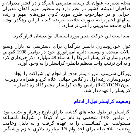
مجله تدبير به عنوان يك رسانه مديريتي تاثيرگذار در قشر مديران و
صاحبان انديشه كشور در نظر دارد به منظور تنوير اذهان مديران
اجرايي و در چهارچوب طرح مورد كاوي موردهاي مهم و زنده
سالهاي اخير را به صورت خلاصه عرضه كند تا از اين رهگذر توشه
هاي جامعه مديريتي را غني تر سازد.
اميد است اين حركت تدبير مورد استقبال نوانديشان قرار گيرد.
غول خودروسازي دايملر بنزآلمان براي دسترسي به بازار وسيع
ايالات متحده و توسعه دايره امپراتوري خود در نوامبر 1998 كمپاني
خودروسازي كرايسلر امريكا را به مبلغ 48 ميليارد دلار خريداري كرد
و به اين ترتيب واحد معظم دايملر- كرايسلر را به وجود آورد.
يورگان شريمپ مدير دايملر هدف از انجام اين شراكت را ايجاد
خودروسازي رتبه اول در كلاس جهاني اعلام كرد و همراه با روبرت
ايتون (R-EATON) رئيس وقت كرايسلر مشتركاً اداره دايملر –
كرايسلر را عهده دار شد.
وضعيت كرايسلر قبل از ادغام
كرايسلر در طول دهه هاي گذشته داراي تاريخ پرفراز و نشيب بود.
در نوامبر 1978 شخصي به نام لي لا كوكا در شرايط نامساعد
مسئوليت اين كمپانــــي را به عهده گرفت و به دليل وخامت
وضعيت بلافاصله براي اخذ وام 1/5 ميليارد دلاري عازم واشنگتن