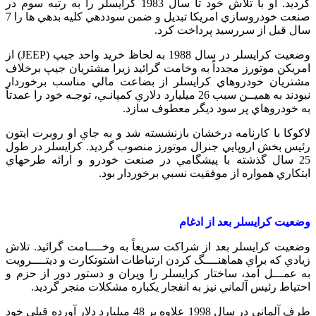
گرديد. او با تلاش خود تا سال 1983 كرايسلر را به رتبه سوم در
صنعت خودروسازي امريكا تبديل و ضمن سوددهي كليه بدهي ها را 7
سال قبل از سررسيد پرداخت كرد.
وضعيت كرايسلر در سال 1988 به لحاظ خريد واحد جيپ (JEEP) از
امريكن موتورز مجدداً به وخامت گرائيد زيرا مشتريان جيپ برخلاف
مشتريان خودروهاي كرايسلر از بضاعت مالي مناسب برخوردار
نبودند به هميــن سبب 26 ميليارد دلاري كمپانـي، توجـه خود را عمدتاً
به خودروهاي پر سود ديگر معطوف سازد.
لاكوكا با كارنامه درخشان بازنشسته شد و به جاي او روبرت ايتون
رئيس بخش اروپايي جنرال موتورز منصوب گرديد. كرايسلر در طول
25 سال گذشته با پيشگامي در صنعت خودرو و ارائه طرحهاي
ابتكاري همواره از موفقيت نسبي برخوردار بود.
وضعيت كرايسلر بعد از ادغام
وضعيت كرايسلر بعد از شراكت سريعاً به وخــــامت گرائيد. تلاش
زيادي كه براي هماهنــــگ كردن ارتباطات اشتوتكارت و ديتــــرويت
به عمـــل آمد، ساختار كرايسلر را ويران و دستور دور از حزم و
احتياط رئيس آلماني نيز به انفجار يكباره مشكلات منجر گرديد.
طرف آلماني در سال 1998 علاوه بر 48 ميليارد دلار آورده قبلي خود