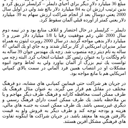
مبلغ 36 ميليارد دلار ديگر براي احياي دايملر – كرايسلر تزريق كرد و
بدين ترتيب ارزش آن به 84 ميليارد دلار بالغ شد ولي در اوايل سال
2000 يعني دوسال بعد از انجام شراكت ارزش سهام به 39 ميليارد
دلار يعني كمتر از آورده قبلي آلمان سقوط كرد.
دايملر – كرايسلر در حال احتضار و اتلاف منابع بود و در نيمه دوم
سال 2000 علي رغم موفقيت رقبا با 1/8 ميليارد دلار ضرر و 5
ميليارد دلار بدهي مواجه گرديد. در سال 2000 روبرت ايتون به همراه
ساير مديران امريكايي از كار بركنار شدند و به جاي او يك آلماني 47
ساله به نام ديتر زچه منصوب شد. زچه يك مهندس جوان 39 ساله به
نام ولگانت را به عنوان رئيس كل عمليات انتخاب كرد. البته زچه مي
توانست يك تيم بزرگ از آلمان بياورد ولي به لحاظ وجود انبوه
مشكلات او در انتصاب همين فرد آلماني در سمت بالاي كمپاني
امريكايي هم با مانع مواجه بود.
در جريان هر شراكت حتي فيمابين كمپانـي هاي مشابه، دو فرهنگ
مختلف در مقابل هم قرار مي گيرند. به عنوان مثال فرهنگ يك
طرف ممكن است محافظه كارانه و فرهنگ طرف ديگر مهاجم و يا
بي ملاحظه باشد. يك طرف ممكن است داراي فرهنگ رسمي و
ديگري غيررسمي باشد. يك طرف ممكن است به جنبـه هاي مالي،
هزينه و بودجه توجه كند و طرف ديگر به فروش ولو به قيمت
بالارفتن هزينه ها معتقد باشد. در جريان شراكت ها اينگونه تفاوت
هاي فرهنگي مشكل آفرين هستند.