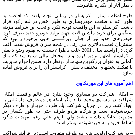
دايملر آثار آن يكباره ظاهرشد.
طرح ادغام دايملر – كرايسلر در زماني انجام يافت كه اقتصاد به
طور اعم و صنعت خودروسازي به طور اخص در لبه ركود قرار
داشت. كرايسلر به اين واقعيت توجه نكرد و تحت اين شرايط هزينه
سنگيني براي خريد ماشين آلات جهت توليد خودرو جديد صرف كرد.
خودروهاي جديد نيز از چنان ويژگـــــي هايي برخوردار نبود كه
مشتريان قيمت بالاتري بپردازند، در نتيجه ميزان فروش شديداً افت
كرد. در اواسط سال 2001 اغلب ناظران نسبت به بهبود وضع دايملر
– كرايسلر اظهار ترديد كرده و در محافل مالي شايع شد كه بانك
آلماني به عنوان بزرگترين سهامدار درنظر دارد ضمن اخراج مديريت
با تفكيك بخشهاي مختلف دايملر – كرايسلر آن را براي فروش آماده
سازد.
اهم آموزه هاي اين موردكاوي
– امكان شراكت دو مساوي وجود ندارد: در عالم واقعيت امكان
شراكت دو مساوي وجود ندارد مگر اينكه هر دو طرف نهاد ثالثي را
ايجاد كنند. زيرا در جريان شراكت يك طرف خريدار و طرف ديگر
خريدشونده است و هرگاه هردو طرف حتي به طور يكسان در
مديريت جايگاه داشته باشند ولي بازهم علي رغم تمهيدات ديگر،
تسلط خريدار به خريدشونده بيشتر است.
– در شراكت اولويت هاي دو طرف متفاوت است: در فرآيند شراكت