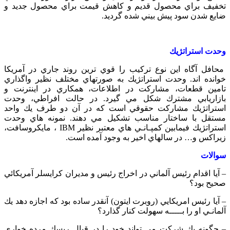
تخفيف براي محصول قديم و كاهش قيمت براي محصول جديد و
ضايع شدن سود پيش بيني شده گرديد.
وحدت استراتژيك
محافل آگاه اين نوع تركيب را قوي ترين روند جاري در آمريكا
خوانده اند. وحدت استراتژيك به صورتهاي مختلف نظير واگذاري
تامين قطعات، مشاركت در اطلاعات، همكاري در اينترنت و
بازاريابي مشترك شكل مي گيرد. در حالت افراطي، وحدت
استراتژيك مشاركت حقوقي است كه در آن دو طرف يك واحد
مستقل با ساختار مناسب تشكيل مي دهند. نمونه هاي وحدت
استراتژيك فيمابين كمپـانـي هاي معتبر نظير IBM ، مايكروسافت،
زيراكس و… در سالهاي اخير به وجود آمده است.
سوالات
– آيا اقدام رئيس آلماني در اخراج رئيس و مديران كرايسلر آمريكائي
صحيح بود؟
– آيا رئيس امريكايي (روبرت ايتون) آنقدر ساده بود كه اجازه دهد يك
آلمانـي او را بـــــه سهولت كنار گذارد؟
– چگونه يك شركت مي تواند خود را در قبال ريسك مرده خواري