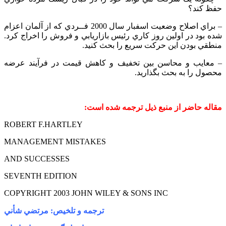
حفظ كند؟
– براي اصلاح وضعيت اسفبار سال 2000 فــردي كه از آلمان اعزام
شده بود در اولين روز كاري رئيس بازاريابي و فروش را اخراج كرد.
منطقي بودن اين حركت سريع را بحث كنيد.
– معايب و محاسن بين تخفيف و كاهش قيمت در فرآيند عرضه
محصول را به بحث بگذاريد.
مقاله حاضر از منبع ذيل ترجمه شده است:
ROBERT F.HARTLEY
MANAGEMENT MISTAKES
AND SUCCESSES
SEVENTH EDITION
COPYRIGHT 2003 JOHN WILEY & SONS INC
ترجمه و تلخيص: مرتضي شأني