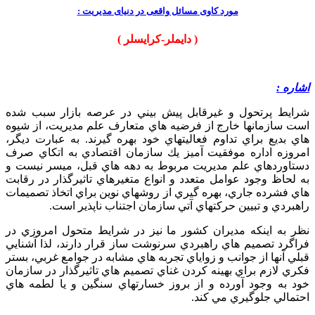
مورد کاوی مسائل واقعی در دنیای مدیریت :
( دايملر-كرايسلر )
اشاره :
شرايط پرتحول و غيرقابل پيش بيني در عرصه بازار سبب شده
است سازمانها خارج از فرضيه هاي متعارف علم مديريت، از شيوه
هاي بديع براي تداوم فعاليتهاي خود بهره گيرند. به عبارت ديگر،
امروزه اداره موفقيت آميز يك سازمان اقتصادي به اتكاي صرف
دستاوردهاي علم مديريت مربوط به دهه هاي قبل، ميسر نيست و
به لحاظ وجود عوامل متعدد و انواع متغيرهاي تاثيرگذار در رقابت
هاي فشرده جاري، بهره گيري از روشهاي نوين براي اتخاذ تصميمات
راهبردي و تبيين حركتهاي آتي سازمان اجتناب ناپذير است.
نظر به اينكه مديران كشور ما نيز در شرايط متحول امروزي در
فراگرد تصميم هاي راهبردي سرنوشت ساز قرار دارند، لذا آشنايي
قبلي آنها از جوانب و زواياي تجربه هاي مشابه در جوامع غربي، بستر
فكري لازم براي بهينه كردن غناي تصميم هاي تاثيرگذار در سازمان
خود به وجود آورده و از بروز خسارتهاي سنگين و يا لطمه هاي
احتمالي جلوگيري مي كند.