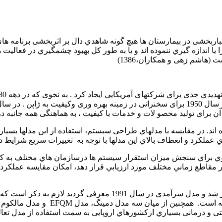
باربخشی در بیمارستان ها هیچ گونه شاهدي دال بر اثربخشی برنامه ها
ا یا اندازه گیري ننموده اند و یا به طور کل بهبود چشمگیري در فعال
 (هاشم زهی و همکاران،1386)
برای تولید محصو لات و خدمات با کیفیت ، به هماهنگی همه جانبه در سطح
 اند. در مقایسه با مدلهاي طراحی سیستم، استفاده از این مدلها بسیار
 عملکرد و انعطاف بالاي این مدلها با توجه به تغییرات سریع شرایط در
ي براي سنجش ميزان استقرار سيستم ها درسازمان هاي مختلف به كار 
 مقاطع زماني مختلف مورد ارزيابي قرار دهد، امكان مقايسه عملكرد خود
تعاریف و امتیازات معیارها تفاوت اساس
زکشورهاي اروپایی به سمت استفاده از مدل تعالی سازمانی EFQM رفته اند. (هاشم زهی و