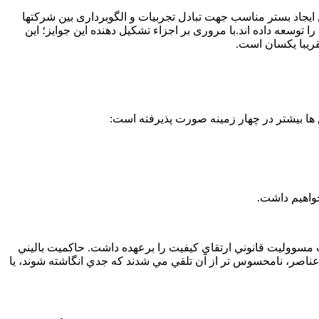
ین ایجاد بستر مناسب جهت تبادل تجربیات و الگوبرداری بین شرکتها
وسعه داده اند.با مروری بر اجزاء تشکیل دهنده این جوایز؛ این
قریبا یکسان است.
واهیم داشت.
ه اين تشکيلات مسووليت قانوني ارتقاي کيفيت را برعهده داشت. حاکميت باليني
 عناصر، نامحسوس تر از آن تلقي مي شدند که جدي انگاشته شوند، يا