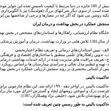
بیش از 180 جایزه در دنیا مرتبط با کیفیت تاسیس شده این ج
شده است. از سوی دیگر شرکتهای بزرگ (هولدینگ) نیز با الگوبرداری ا
نکته روشن می شود که اگر چه در معیارها و برخی از شاخصها بین این 
سنجش عملکرد در بخش بهداشت و درمان ایران
جایگاه نظام ارزشیابی، راهکارها و استانداردهاي مشخص در بخش بهد
از سال1381 تلاش هایی در وزارت بهداشت، درمان و آموزش پزشکی آغازشده است که این موضوع مهم را به منصه ظهور برساند. این تلاش ها بیشتر در چهار زمینه صورت پذیرفته است:
الف- تبیین استانداردهاي درمانی و تعریف نظام اعتباربخشی
ب- تدوین راهکارهاي علمی منطبق با ساختارهاي اقتصادي و فرهنگی
ج- تعریف مراقبت هاي مدیریت شده در ارائه خدمات بهداشتی درمانی
د- تهیه و تنظیم مدل تعالی و سرآمدي بیمارستان ها براساس رویکرد EFQM(هاشم زهی و همکاران،1386)
پس از آشنائی مختصری بر روند سنجش ارزیابی عملکرد در بخش بهداش
حاکمیت بالینی
حاکميت باليني در اواخر دهه ۱۹۹۰ ارائه
فرصت درک و آموختن روشهاي ايجاد و گسترش اجزاي مورد نياز براي ار
براي بهبودشان تلاش شود. (خلیقی نژاد وهمکاران،1387)
حاکميت باليني به طور رسمي چنين تعريف شده است: