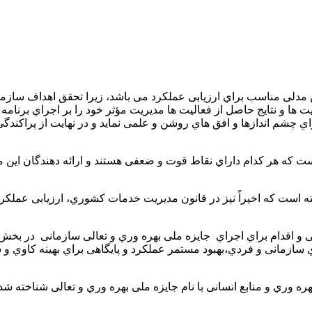
 مدلی مناسب براي ارزیابی عملکرد می باشد، زیرا تحقق اهداف سازما
عیت ها و نتایج حاصل از فعالیت ها مدیریت مؤثر خود را بر اجراي برنامه
راي چشم اندازها و افق هاي روشن و علمی نماید و در نهایت از پراک
ه هر کدام داراي نقاط قوت و ضعفی هستند و ارائه دهندگان این مدل
ستگاه ها از سال 1351 مورد توجه قرارگرفته است که اخیراً نیز در قانون مدیریت خدمات کش
احی و اقدام براي اجراي جایزه ملی بهره وري و تعالی سازمانی در بخ
ي سازمانی و فردي،بهبود مستمر عملکرد و پایگاهی براي بهینه کاوي 
 وري و منابع انسانی با نام جایزه ملی بهره وري و تعالی شناخته ش