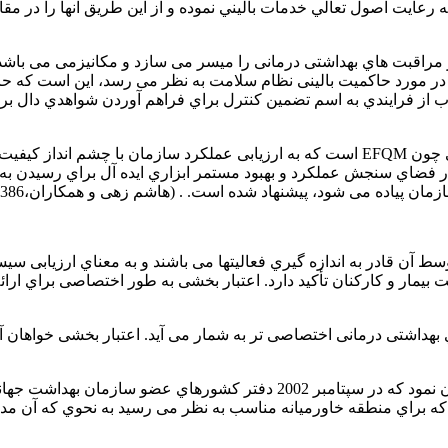
ايت اصول تعالي خدمات باليني نموده و از اين طريق آنها را در مقا
مراقبت هاي بهداشتی درمانی را میسر می سازد و مکانیزمی می باشد که
این طریق را در پی دارد(هاشم زهی و همکاران،1386). آنچه در مورد حاکمیت بالینی نظام سلامت به
وب از فرایندي به اسم تضمین کنترل براي فراهم آوردن شواهدي دال بر
 فضاي سنجش عملکرد و بهبود مستمر ابزاري ایده آل براي رسیدن به 
سط آن قادر به اندازه گیري فعالیتها می باشند و به معناي ارزیابی 
منیت بیمار و کارکنان تأکید دارد. اعتبار بخشی به طور اختصاصی براي 
آن در مقایسه با EFQM ،ISO براي سازمان هاي بهداشتی درمانی اختصاصی تر به شمار می آید. 
در خصوص مدل مورد استفاده اعتبار بخشی در ایران نیز باید چنین بیان نمود که در
ند که براي منطقه خاورمیانه مناسب به نظر می رسید به نحوي که آن