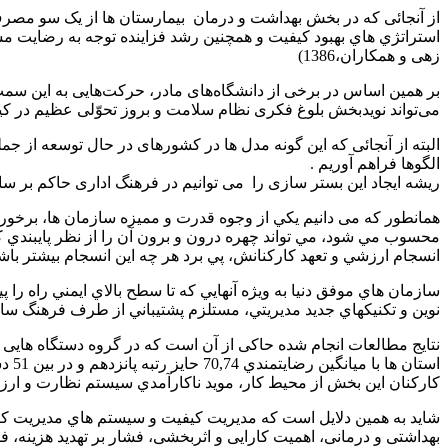
از آنجائی که در بخش بهداشت و درمان بیمارستان ها از یک سو مصر
استراتژي هاي بهبود کیفیت و همچنین رشد فزاینده توجه به رضایت مشت
زهی و همکاران،1386)
بر همین اساس در برخی از دانشگاه‌های مادر، حرکت‌هایی به این سمت آ
می‌تواند نویدبخش بلوغ فکری نظام سلامت و بروز تحوّلی عظیم در کیفیّت
البته از آنجائی که این گونه مدل ها در کشورهای در حال توسعه از جم
الگوها فراهم آوریم .
ریشه ایجاد این بستر سازی را می توانیم در فرهنگ اداری حاکم بر سازم
همانطور که می دانیم يكي از وجوه قدرت و مميزه سازمان ها، برخو
محسوب مي شود، مي تواند چهره درون و برون آن را از نظر پايبندي 
انسجام ارزشي و تعهد كاركنانش، پي برد هر چه اين انسجام بيشتر باشد ن
سازمان هاي موفق دنيا به ويژه آنهايي كه تا سطح بالاي ايمني راه را 
نوين و تكنيكهاي جديد مديريتي، مستلزم پشتيباني از طرف فرهنگ سازمان
است
کارکنان این بخش از محیط کار، موید ناکارآمدي سیستم نظارت و ارزیا
شاید به همین دلایل است که مدیریت کیفیت و سیستم هاي مدیریت کی
بهداشتی و درمانی، اهمیت کارایی و اثربخشی، فشار بر تهدید هزینه، ف