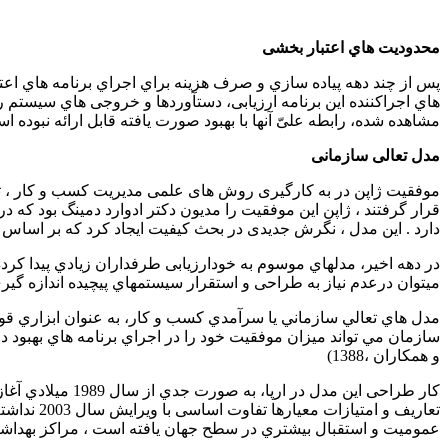
محدودیت هاي اعتبار بخشی
پس از چند دهه پیاده سازي و صرف هزینه براي اجراي برنامه هاي اعت
هاي اجراکننده این برنامه ارزیابی، دستآوردها و خروجی هاي سیستم ر
مشاهده شده، رابطه علیّ آنها با بهبود صورت یافته قابل ارائه نبوده است
مدل تعالی سازمانی
دارد . این مدل ، نگرش جدیدی در بحث کیفیت ایجاد کرد که بر اساس آن 
در دهه اخیر، مدلهاي موسوم به خودارزیابی طرفداران زیادي پیدا کرده
میتوان درعدم نیاز به طراحی و استقرار سیستمهاي پیچیده اندازه گیري
مدل هاي تعالي سازماني يا سرآمدي كسب و كار، به عنوان ابزاري قو
سازمان مي تواند ميزان موفقيت خود را در اجراي برنامه هاي بهبود در
و همکاران ،1388)
عمومیت و استقبال بیشتري در سطح جهان یافته است ، مراکز بهداشتی و درمانی بسیاري ا