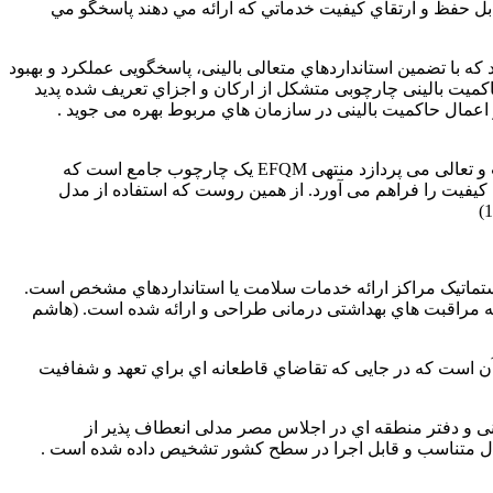
بل حفظ و ارتقاي کيفيت خدماتي که ارائه مي دهند پاسخگو مي
 با تضمین استانداردهاي متعالی بالینی، پاسخگویی عملکرد و بهبود
 نظر می رسد، این است که حاکمیت بالینی چارچوبی متشکل از ارکان و اجزاي تعریف شده پدید
 اعمال حاکمیت بالینی در سازمان هاي مربوط بهره می جوید .
تضمین کنترل هرچند یک نسخه تجویزي است اما قابل مقایسه با مدلی چون EFQM است که به ارزیابی عملکرد سازمان با چشم انداز کیفیت و تعالی می پردازد منتهی EFQM یک چارچوب جامع است که
کیفیت را فراهم می آورد. از همین روست که استفاده از مدل
سیستماتیک مراکز ارائه خدمات سلامت یا استانداردهاي مشخص است.
ارائه مراقبت هاي بهداشتی درمانی طراحی و ارائه شده است. (هاشم
اعتبار بخشی خواهان آن است که در جایی که تقاضاي قاطعانه اي براي تعهد و شفافیت
 سپتامبر 2002 دفتر کشورهاي عضو سازمان بهداشت جهانی و دفتر منطقه اي در اجلاس مصر مدلی انعطاف پذیر از
 مدل متناسب و قابل اجرا در سطح کشور تشخیص داده شده است .