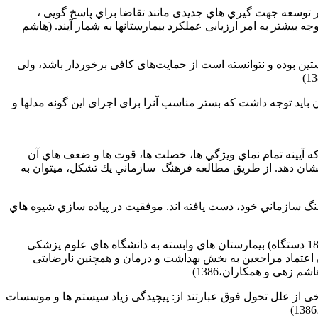
توسعه جهت گیري هاي جدیدی مانند تقاضا براي پاسخ گویی ،
یشتر به امر ارزیابی عملکرد بیمارستانها به شمار آیند. (هاشم
تین بوده و نتوانسته است از حمایت‌های کافی برخوردار باشد، ولی
 باید توجه داشت که بستر مناسب آنرا برای اجرای این گونه مدلها و
 آيينه تمام نماي ويژگي ها، خصلت ها، قوت ها و ضعف هاي آن
 نشان دهد. از طريق مطالعه فرهنگ سازماني يك تشكل، ميتوان به
فرهنگ سازماني خود، دست يافته اند. موفقيت در پياده سازي شيوه هاي
نتایج مطالعات انجام شده حاکی از آن است که در گروه دستگاه هایی که وجه غالب وظایف آنها ارائه خدمات مستقیم به مردم است (شامل 18 دستگاه) بیمارستان هاي وابسته به دانشگاه هاي علوم پزشکی
 چهارم شده اند. پایین بودن میزان اعتماد مراجعین به بخش بهداشت و درمان و همچنین نارضایتی
 زهی و همکاران،1386)
 از علل تحول فوق عبارتند از: پیچیدگی زیاد سیستم ها و موسسات