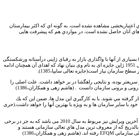
ي اعتباربخشی مشاهده نشده است. به گونه اي که اکثر بیمارستان
یت هاي آنان حاصل نشده است. در مواردي هم که پیشرفت هایی
موفقیت ژاپن در به کارگیری روش های علمی مدیریت کسب و کار ، تهدیدی جدی برای شرکتهای آمریکایی ایجاد کرد . به نحوی که در دهه 80 بسیاری از آنها با واگذاری بازار به رقبای ژاپنی درآستانه ورشکستگی
قرار گرفتند ، ژاپن این موفقیت را مدیون دکتر ادوارد دمینگ بود که در سال 1950 برای سخنرانی در زمینه بهره وری وکیفیت به ژاپن . در سال 1951 ژاپن جایزه ای به نام وی بنیان نهاد که اهدای آن همچنان ادامه
 سازمان نیاز است(جایزه تعالی سایپا،1385).
 سریعتر بوده، و نتایجی راهگشا در بر خواهد داشت. علت اصلی را
ونی و برونی سازمان دانست . (هاشم زهی و همکاران،1386)
گرفته مي شوند. با به كارگيري اين مدل ها، ضمن اين كه يك
 با ساير سازمان ها و به ويژه با بهترين آنها را خواهد داشت.(حری
کار طراحی این مدل در ارپا، به صورت جدي از سال 1989 میلادي آغاز شد و مدل سرآمدي در سال 1991 معرفی گردید لازم به ذکر است که آخرین ویرایش نیز مربوط به سال 2010 می باشد که به جز در برخی
ی با ویرایش سال 2003 نداشته است. همچنین از میان سه مدل دمینگ، مدل EFQM و مدل مالکوم بالدریج که از معروف ترین مدل هاي تعالی سازمانی هستند و
 همکاران،1386)