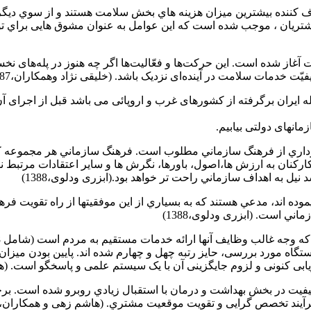
ف کننده بیشترین میزان هزینه هاي بخش سلامت هستند و از سوي دیگر 
ریان ، موجب شده است که این عوامل به عنوان مشوق هایی براي توجه ب
غاز شده است. این حرکت‌ها و فعّالیت‌ها اگر چه هنوز در پله‌های نخس
 خدمات سلامت در آینده‌ای نزدیک باشد. (خلیقی نژاد وهمکاران،1387)
له ایران برگرفته از کشورهای غرب و اروپائی می باشد قبل از اجرای آن
انهای دولتی بیابیم.
رداري از فرهنگ سازماني مطلوب است. فرهنگ سازماني هر مجموعه كه
كاركنان به ارزش ها،اصول، باورها، نگرش ها و ساير اعتقادات مرتبط
يل به اهداف سازماني راحت تر خواهد بود.(ابزری ودلوی،1388)
پيموده اند، مدعي هستند كه به بسياري از اين موفقيتها از راه تقويت 
ي است. (ابزری ودلوی،1388)
ان ها با میانگین رضایتمندي 70,74 حایز رتبه پانزدهم و در بین 51 دستگاه مورد بررسی، حایز رتبه چهل و
بی کنونی و لزوم جایگزینی آن با یک سیستم علمی و پاسخگو است. (هاشم
فیت در بخش بهداشت و درمان با استقبال زیادي روبرو شده است. برخی
رآیند تخصص گرایی و تقویت موقعیت مشتري. (هاشم زهی و همکاران،1386)