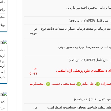
دان
ا یزدانی
،
محمود احمدپور داریانی
واحد
سای
متن کامل (PDF)
(۱۰۷ دریافت)
وبلا
 درمانی و تبعیت درمانی بیماران مبتلا به دیابت نوع
ص.
۳۹-۴۷
د احدی
،
محمدرضا صیرفی
،
حسین چیتی
نماه
اربع
متن کامل (PDF)
(۱۱۱ دریافت)
مراس
اربع
ص.
ی دانشگاه‌های علوم پزشکی آزاد اسلامی
إننی
۴۱-۵۰
خرم 
مدزاده
،
علی ماهر
،
سیدمجتبی حسینی
،
محمدکریم
تن کامل (PDF)
(۱۰ دریافت)
کنفر
های تنظیم شناختی هیجان، حساسیت اضطرابی و
ص.
در 