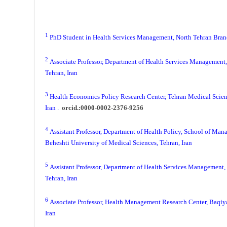
1
PhD Student in Health Services Management, North Tehran Branch
2
Associate Professor, Department of Health Services Management,
Tehran, Iran
3
Health Economics Policy Research Center, Tehran Medical Scienc
Iran .
orcid.:0000-0002-2376-9256
4
Assistant Professor, Department of Health Policy, School of Ma
Beheshti University of Medical Sciences, Tehran, Iran
5
Assistant Professor, Department of Health Services Management, 
Tehran, Iran
6
Associate Professor, Health Management Research Center, Baqiya
Iran