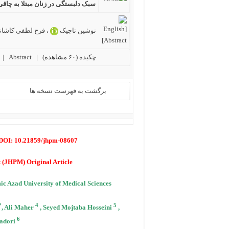
سبک دلبستگی در زنان مبتلا به چاقی
نوشین تاجیک
،
فرح لطفی کاشان
چکیده
(۶۰ مشاهده)
|
Abstract |
برگشت به فهرست نسخه ها
 DOI: 10.21859/jhpm-08607
 (JHPM) Original Article
ic Azad University of Medical Sciences
*
4
5
, Ali Maher
, Seyed Mojtaba Hosseini
,
6
adori