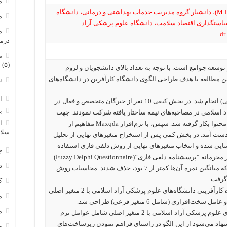
م
*نویسنده مسئول: خلیل علی محمدزاده (M.D., Ph.D)، دانشیار گروه مدیریت خدمات بهداشتی و درمانی، دانشگاه
م
یاستگذاری اقتصاد سلامت، دانشگاه علوم پزشکی آزاد
م
درم
م
(۵)
وسعه جوامع است. با توجه به تعداد بالای دانشجویان و لزوم
ن مطالعه با هدف طراحی الگوی دانشگاه کارآفرین در دانشگاه‌های
ن
ا
روش کار: این پژوهش به روش ترکیبی (کیفی-کمی) انجام شد. در بخش کیفی 10 نفر از خبرگان متخصص و فعال در
ب
د اسلامی در مصاحبه‌های نیمه ساختار یافته شرکت نمودند. جهت
ا
تحلیل مصاحبه‌های نیمه ساختار یافته روش تحلیل محتوا بکار گرفته شد. سپس، با نرم‌افزار Maxqda مفاهیم از
سلا
دست آمد. در بخش کمی پس از استخراج متغیرهای نهایی از تحلیل
یی شده و انتخاب متغیرهای نهایی از روش دلفی فازی استفاده
ج
گردید. بدین منظور به هرده نفر از خبرگان به طور محرمانه “پرسشنامه دلفی فازی”(Fuzzy Delphi Questionnaire)
د
شامل معیارهای موردنظر ارسال شد. معیارهایی که میانگین نمره آن‌ها کمتر از 7 بود، حذف شدند. محاسبات روش
ک
یافته‌ها: با توجه به دیدگاه خبرگان، الگوی دانشگاه کارآفرینی دانشگاه‌های علوم پزشکی آزاد اسلامی با 2 متغیر اصلی
م
م
نتیجه‌گیری: الگوی دانشگاه کارآفرینی دانشگاه‌های علوم پزشکی آزاد اسلامی با 2 متغیر اصلی شامل عوامل نرم
هاد می‌شود از این الگو در راستای فراهم نمودن زیرساخت‌های
و