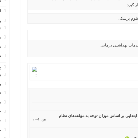
ر گیرد.
ا
لوم پزشکی
پ
د
س
مات بهداشتی درمانی
ن
ن
پ
ب
پ
ت
ت
خ
بتدایی بر اساس میزان توجه به مؤلفه‌های نظام
ص. ۱-۱۰
خ
ع