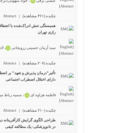
عیسی برقی
،
جواد مبهوتی‌دیزج
چکیده
(۳۶۱ مشاهده)
|
Abstract |
همبستگی تنش ادراک‌شده با انعطا
رازی تهران
سید آرمان حسینی زرویجانی
،
لاد
چکیده
(۲۰۷ مشاهده)
|
Abstract |
تأثیر”درمان پذیرش و تعهد” بر انعط
دارای اختلال اضطراب اجتماعی
فاطمه هزاوه ای
،
سمیه رباط می
چکیده
(۲۱۰ مشاهده)
|
Abstract |
طراحی الگوی گرایش کارآفرینانه د
در نانوپزشکی: یک مطالعه کیفی