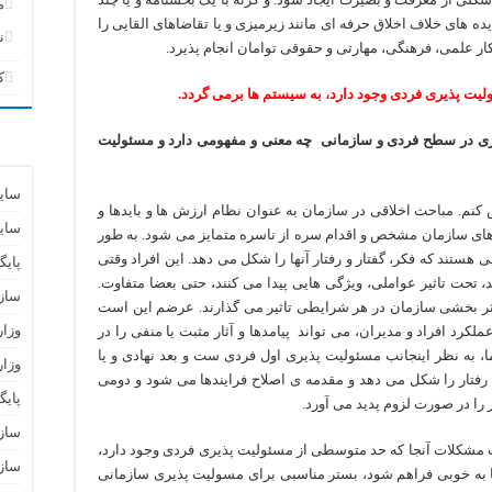
م
یده های خلاف اخلاق حرفه ای مانند زیرمیزی و یا تقاضاهای القایی را
ن
ار علمی، فرهنگی، مهارتی و حقوقی توامان انجام پذیرد.
ک
یت پذیری فردی وجود دارد، به سیستم ها برمی گردد.
یری در سطح فردی و سازمانی چه معنی و مفهومی دارد و مسئولیت
سای
کنم. مباحث اخلاقی در سازمان به عنوان نظام ارزش ها و بایدها و
سای
های سازمان مشخص و اقدام سره از ناسره متمایز می شود. به طور
ستند که فکر، گفتار و رفتار آنها را شکل می دهد. این افراد وقتی
پایگ
 تحت تاثیر عواملی، ویژگی هایی پیدا می کنند، حتی بعضا متفاوت.
ساز
 اثر بخشی سازمان در هر شرایطی تاثیر می گذارند. عرضم این است
وزا
لکرد افراد و مدیران، می تواند پیامدها و آثار مثبت یا منفی را در
، به نظر اینجانب مسئولیت پذیری اول فردی ست و بعد نهادی و یا
وزار
ی رفتار را شکل می دهد و مقدمه ی اصلاح فرایندها می شود و دومی
پای
را در صورت لزوم پدید می آورد.
سازم
مشکلات آنجا که حد متوسطی از مسئولیت پذیری فردی وجود دارد،
سازم
ها به خوبی فراهم شود، بستر مناسبی برای مسولیت پذیری سازمانی