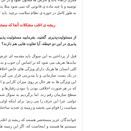
توصیه و یا چند ماده ی قانونی که نمی شود مثلا پد
به طور کامل در حوزه ی نظام سلامت برچید. باید ک
ریشه ی اغلب مشکلات آنجا که مسئول
از مسئولیت‌پذیری گفتید، بفرمایید مسئولیت پذ
پذیری در این دو حیطه، آیا تفاوت هایی هم دارند؟
قبل از پرداختن به این سوال باید مقدمه ای عرض 
نبایدها تعریف می شود که بر اساس آن خوب و بد
کلی انسان ها هریک دارای ویژگی های خاص اخلاقی ه
در یک پست سازمانی و یا مدیریتی قرار می گیرند،
این ویژگی ها به هر حال بر روی میزان کارایی و
که در هر صورت اخلاقی بودن یا نبودن رفتارها و عم
سطح سازمان رقم زند. اما برگردیم به سوال شما
دولتی. چرا این حرف را می زنم؛ برای اینکه اول
سیاست را قوام می بخشد و زمینه ی تجدید ساختار 
خوانندگان عزیز مستحضر هستند که ریشه ی اغلب 
سیستم ها هستند و اینجاست که، اگر این زمینه 