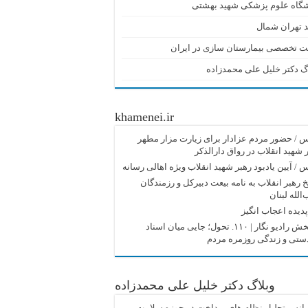
شگاه علوم پزشکی شهید بهشتی
 تهران شمال
ت تخصصی بیمارستان سازی در ایران
گ دکتر خلیل علی محمدزاده
khamenei.ir
/ حضور مردم عزادار برای زیارت مزار مطهر
 شهید انقلاب در رواق دارالذکر
/ آیین یادبود رهبر شهید انقلاب ویژه اهالی رسانه
 رهبر انقلاب به نامه بیعت دبیرکل و رزمندگان
الله لبنان
دیده اعجاب انگیز
پادپخش رادیو نگار | ۱۱۰. تحول؛ جایی میان اسناد
دستی و زندگی روزمره مردم
وبلاگ دکتر خلیل علی محمدزاده
انس تحلیل نظام های پرداخت در حوزه سلامت