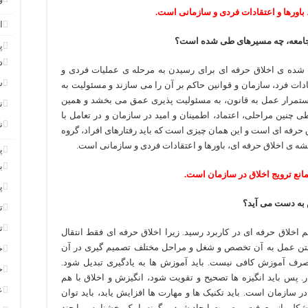
باورها و اعتقادات فردی و سازمانی است.
ا
 جامعه، چه مسیرهای طی شده است؟
پ
د
شده ی اخلاق حرفه ای برای رسیدن به مرحله ی عملیات فردی و
س
تقادات فرد، سازمان و قوانین حاکم بر آن را می سازند و مسئولیت به
 استمرار عمل به قانون، به مسئولیت پذیری عمق می بخشد و همین
ن
ی چنین مراحلی، اعتماد، اطمینان و امید در سازمان و در تعامل با
ن
 حرفه ای است و این همان چیزی است که باید رفتارهای افراد، گروه
ه ی اخلاق حرفه ای، باورها و اعتقادات فردی و سازمانی است.
پ
ب
انع ترویج اخلاق در سازمان است.
پ
 به دست می آید؟
ت
ت
م اخلاق حرفه ای در کاربرد رسید. زیرا اخلاق حرفه ای فقط انتقال
ر متن عمل به آن تخصص و شغل و مراحل مختلف تصمیم گیری در آن
خ
رف آموزش کافی نیست. باید آموزش ها به یادگیری تبدیل شود.
خ
ر. پس باید انگیزه ها تصحیح و تقویت شود، انگیزش و اخلاق با هم
ع
ر سازمان است. باید تکنیک ها و مهارت ها افزایش یابد، باید توان
کلی از معرفت و بصیرت ایجاد شود. و گرنه با یک بخشنامه و یا چند