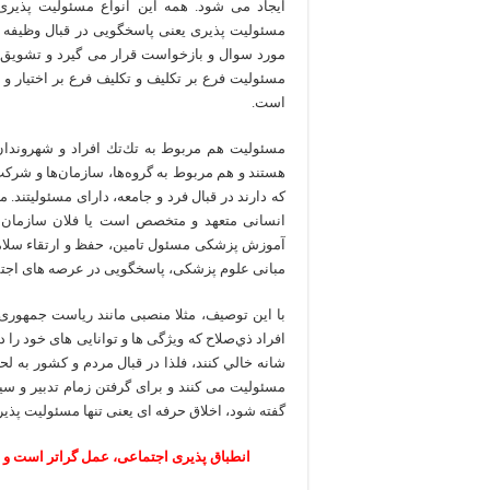
ایجاد می شود. همه این انواع مسئولیت پذیر
مسئولیت پذیری یعنی پاسخگویی در قبال وظیفه و 
مورد سوال و بازخواست قرار می گیرد و تشویق و ی
مسئوليت فرع بر تكليف و تكليف فرع بر اختيار و
است.
مسئوليت هم مربوط به تك‌تك افراد و شهروندان
هستند و هم مربوط به گروه‌ها، سازمان‌ها و شركت
که دارند در قبال فرد و جامعه، دارای مسئولیتند
انسانی متعهد و متخصص است يا فلان سازمان 
آموزش پزشکی مسئول تامین، حفظ و ارتقاء سلامت
مبانی علوم پزشکی، پاسخگویی در عرصه های اجت
با این توصیف، مثلا منصبی مانند ریاست جمهوری
افراد ذي‌صلاح که ویژگی ها و توانایی های خود را د
شانه خالي كنند، فلذا در قبال مردم و کشور به ل
مسئوليت می کنند و برای گرفتن زمام تدبير و سيا
گفته شود، اخلاق حرفه ای یعنی تنها مسئولیت پذیر
انطباق پذیری اجتماعی، عمل گراتر است و 