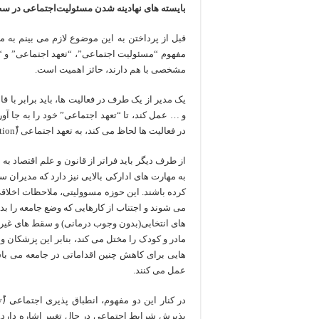
بایسته های نهادینه شدن مسئولیت‌اجتماعی در 
قبل از پرداختن به این موضوع لازم می بینم به م
مفهوم “مسئولیت اجتماعی”، “تعهد اجتماعی” و “
مشخصی با هم دارند، حائز اهمیت است.
یک مدیر از یک طرف در فعالیت ها، باید برابر با ق
و … عمل کند، تا “تعهد اجتماعی” خود را به جا آ
در فعالیت ها لحاظ می کند، به تعهد اجتماعی (ُSocial obligation) خود عمل کرده است.
از طرف دیگر باید فراتر از قانون و علم اقتصاد ب
به مهارت های ادارکی بالایی نیز دارد که مدیران 
کرده باشند. این حوزه مسوولیتی، ملاحظات اخلاقی ر
می شوند و اجتناب از کارهایی که وضع جامعه را بدت
های انتخابی(بدون وجوب درمانی) و سقط های غیر در
مادر و کودک را مختل می کند، بنابر این پزشکان و یا
هایی برای کاهش چنین اقداماتی در جامعه می باش
عمل می کنند.
پذیرش شرایط اجتماعی در حال تغییر اشاره دارد