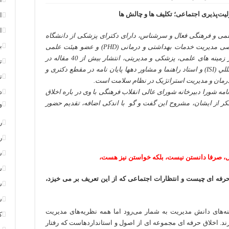
اخلاق
حرفه
یت‌پذیری اجتماعی؛ تکلیف ها و چالش ها
ا
ای
و
مسئولیت‌پذیری
ا
لمی و فرهنگی فعال و سرشناس، دارای دکترای پزشکی از دانشگاه
اجتماعی
ب
علوم پزشکی شهید بهشتی (MD) و دکترای تخصصی مدیریت خدمات بهداشتی و درمانی (PHD) و عضو هیئت علمی
دانشگاه می باشد. وی دارای بیش از 30 کتاب در زمینه های علمی، پزشکی و مدیریتی، انتشار بیش از 40 مقاله در
ت
مجلات علمي – پژوهشی و معتبر داخلي و بين المللي (ISI) و استاد راهنما و مشاور دهها پایان نامه در مقطع دکتری و
ت
رمان و مدیریت استراتژیک در نظام سلامت است.
مه شورا دبیرخانه شورای عالی انقلاب فرهنگی با وی در باره اخلاق
د
ر از ایشان، مشروح این گفت و گو با اندکی اضافه، تقدیم حضور
و
ر
ر
س
غل، صرفا دانستن نیست، بلکه خواستن نیز هست،
س
ق حرفه ای چیست و انتظارات اجتماعی که از این تعریف بر می خیزد،
س
س
Professional eth)، یکی از زمینه‌های دانش مدیریت به‌ شمار می‌رود اما همه نظریه‌‌های مدیریت
ک
د. اخلاق حرفه ای مجموعه ای از اصول و استانداردهاست که رفتار