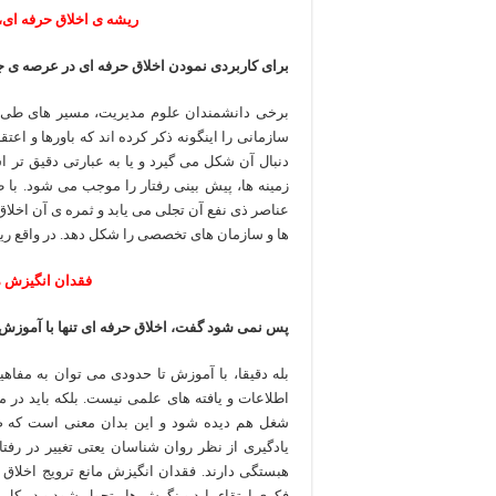
ریشه ی اخلاق حرفه ای، 
برای کاربردی نمودن اخلاق حرفه ای در عرصه ی
برخی دانشمندان علوم مدیریت، مسیر های طی 
سازمانی را اینگونه ذکر کرده اند که باورها و اع
دنبال آن شکل می گیرد و یا به عبارتی دقیق تر
زمینه ها، پیش بینی رفتار را موجب می شود. با ط
عناصر ذی نفع آن تجلی می یابد و ثمره ی آن اخلاق
ها و سازمان های تخصصی را شکل دهد. در واقع ریش
فقدان انگیزش م
پس نمی شود گفت، اخلاق حرفه ای تنها با آموزش
بله دقیقا، با آموزش تا حدودی می توان به مفاهی
اطلاعات و یافته های علمی نیست. بلکه باید د
شغل هم دیده شود و این بدان معنی است که ص
یادگیری از نظر روان شناسان یعتی تغییر در رفتا
هبستگی دارند. فقدان انگیزش مانع ترویج اخلاق د
فکری ارتقاء یابد و نگرش ها متحول شود و در کل ش