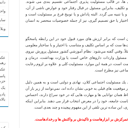
ی ها، در قالب مسئولیت پذیری اجتماعی تقسیم بندی می شوند.
دان
تکلیف، بنابراین مسئول در قبال رفتار خود و عوارض ناشی از آن،
واحد
ا تنبیه می گردد. البته پاداش و یا توبیخ فرع بر مسئوليت است و
سای
 اختيار یا حق تصمیم گیری، نيز از جمله خصوصیات منحصر به انسان
وبلا
 است که برابر ارزش های مورد قبول خود در این رابطه پاسخگو
‌ها ست که بر اساس تکلیف و متناسب با اختیار و با ساختار معلومی
. مثلاً، وقتي گفته مي‌شود: نظام آموزشي كشور مسئول پرورش نیروی
مسئول واردات داروهای خاص است يا وزارت بهداشت، درمان و
عکس 
رهبر
 است، در همة اين موارد، مسئوليت کلی و علاوه بر لزوم رعایت
عکس 
ماعی نیز مطرح است.
پاسخ
حزب‌
 يك مسئوليت اجتماعی کلان، نهادی و دولتی است و به همین دلیل
یک پ
ر موقعیت های قبلی به خوبی نشان داده اند، نمي‌توانند از زير بار آن
حاظ همان توانایی ها و مهارت هایی که در خود سراغ دارند، احساس
بالا
ست جامعه، خود را در معرض انتخاب قرار می دهند. بنابراین اینکه
ی، این ساده ترین تلقی از این مفهوم پیچیده و چند بعدی است.
تمرکزش بر ابزارهاست و تاکیدش بر واکنش ها و رخدادهاست.
کنفر