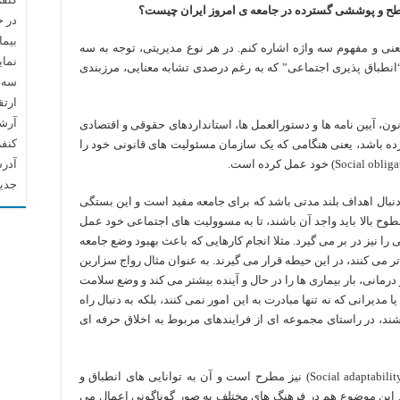
سطح و پوششی گسترده در جامعه ی امروز ایران چیست؟
در 
بیما
عنی و مفهوم سه واژه اشاره کنم. در هر نوع مدیریتی، توجه به سه
نما
انطباق پذیری اجتماعی” که به رغم درصدی تشابه معنایی، مرزبندی
سه م
ارتق
آرشیو م
انون، آیین نامه ها و دستورالعمل ها، استانداردهای حقوقی و اقتصادی
کنف
ورده باشد، یعنی هنگامی که یک سازمان مسئولیت های قانونی خود را
آدرس
جدید
ه دنبال اهداف بلند مدتی باشد که برای جامعه مفید است و این بستگی
سطوح بالا باید واجد آن باشند، تا به مسوولیت های اجتماعی خود عمل
ا نیز در بر می گیرد. مثلا انجام کارهایی که باعث بهبود وضع جامعه
ر می کنند، در این حیطه قرار می گیرند. به عنوان مثال رواج سزارین
مانی، بار بیماری ها را در حال و آینده بیشتر می کند و وضع سلامت
 مدیرانی که نه تنها مبادرت به این امور نمی کنند، بلکه به دنبال راه
ند، در راستای مجموعه ای از فرایندهای مربوط به اخلاق حرفه ای
در کنار این دو مفهوم، انطباق پذیری اجتماعی (ُSocial adaptability) نیز مطرح است و آن به توانایی های انطباق و
. این موضوع هم در فرهنگ های مختلف به صور گوناگونی اعمال می