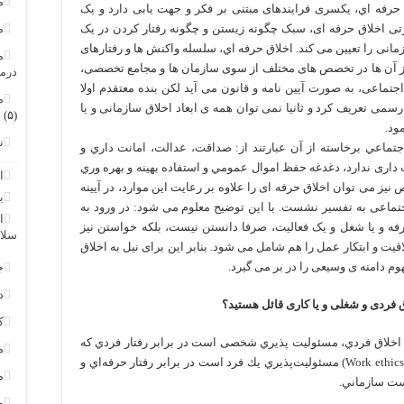
م
اق حرفه اي، يكسری فرايندهای مبتنی بر فکر و جهت یابی دارد و یک
ارتی اخلاق حرفه ای، سبک چگونه زیستن و چگونه رفتار کردن در یک
م
ی را تعیین می کند. اخلاق حرفه اي، سلسله واکنش ها و رفتارهای
م
 آن ها در تخصص های مختلف از سوی سازمان ها و مجامع تخصصی،
درم
ماعی، به صورت آیین نامه و قانون می آید لکن بنده معتقدم اولا
م
سمی تعریف کرد و ثانیا نمی توان همه ی ابعاد اخلاق سازمانی و یا
(۵)
ود.
ن
جتماعي برخاسته از آن عبارتند از: صداقت، عدالت، امانت داري و
داری ندارد، دغدغه حفظ اموال عمومي و استفاده بهينه و بهره‏ وري
ا
ص نیز می توان اخلاق حرفه ای را علاوه بر رعایت این موارد، در آیینه
ب
تماعی به تفسیر نشست. با این توضیح معلوم می شود: در ورود به
ا
فه و یا شغل و یک فعالیت، صرفا دانستن نیست، بلکه خواستن نیز
سلا
ت و ابتکار عمل را هم شامل می شود. بنابر این برای نیل به اخلاق
 دامنه ی وسیعی را در بر می گیرد.
ج
د
ق فردی و شغلی و یا کاری قائل هستید؟
ک
: اخلاق فردي، مسئوليت پذيري شخصی است در برابر رفتار فردي که
م
یک انسان از خود نشان می دهد، ولي اخلاق کار (Work ethics) مسئوليت‌پذيري يك فرد است در برابر رفتار حرفه‌اي و
م
ست سازماني.
و