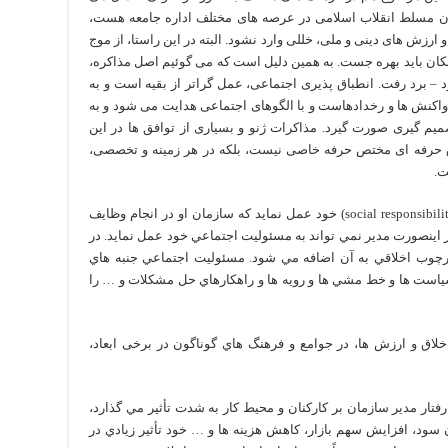
تمان مسلط انقلاب اسلامی در عرصه های مختلف اداره جامعه هست،
ارزش های دینی و ملی، خللی وارد نشود. البته در این راستا، از موج
مکان باید بهره جست. به همین دلیل است که می گوئیم اصل مذاکره،
د – برد رفت. انطباق پذیری اجتماعی، عمل گراتر از بقیه است و به
کنش ها و رخدادهاست و با الگوهای اجتماعی هدایت می شود و به
یم گیری صورت گیرد. مذاکرات ژنو و بسیاری از توافق ها در این
اق حرفه ای مختص حرفه خاصی نیست، بلکه در هر زمینه و تخصصی،
ت.
یک مدير وقتی مي تواند به مسئوليت اجتماعي(social responsibility) خود عمل نمايد که سازمان او در انجام وظایف
 اینصورت مدير نمي تواند به مسئوليت اجتماعي خود عمل نمايد. در
ارچوب اخلاقي به آن اضافه مي شود. مسئوليت اجتماعي جنبه هاي
سیاست ها و خط مشي ها و رويه ها و راهكارهاي حل مشکلات و … را
لاق و ارزش ها، در جوامع و فرهنگ هاي گوناگون در برخی ابعاد،
رفتار مدير سازمان بر كاركنان و محيط كار به شدت تأثير مي گذارد،
 سود، افزايش سهم بازار، كاهش هزينه ها و … خود تأثير زيادي در