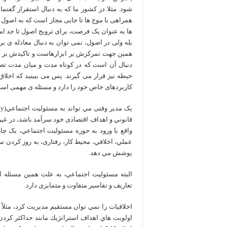
شود. مثلا در کشور ما که به دنبال استقرار گف
همراهی با موج ها تا جایی مجاز است که به اصول و 
ها به عنوان یک فرصت، برای ترویج اصول تا حد ا
بله ولی در اصول، نمی توان به دنبال معادله ی بر
همین جهت تمرکزش بر ابزارهاست و تاکیدش بر وا
دنبال آن است که در کوتاه مدت و میان مدت تصم
حیطه نیز قرار می گیرند. پس می ببینید که اخل
کاربردهای خاص خود را دارد و مسئله ی مهمی اس
قانوني و اهداف اقتصادی خود سرآمد باشد، در غیر
واقع با ورود به حوزه مسئوليت اجتماعي، یک چ
عملي، اخلاقي، محيط كار، رفتاری، به روز کردن 
پوشش مي دهد.
البته مسئوليت اجتماعي، به علت همین مسئله اخ
تعاريف و تفاسیر متفاوت و متمایزی دارد.
اخلاقيات را نمي توان مستقيم مديريت كرد، مثلاً 
اولويت هاي اهداف استراتژيك مانند حداكثر كردن