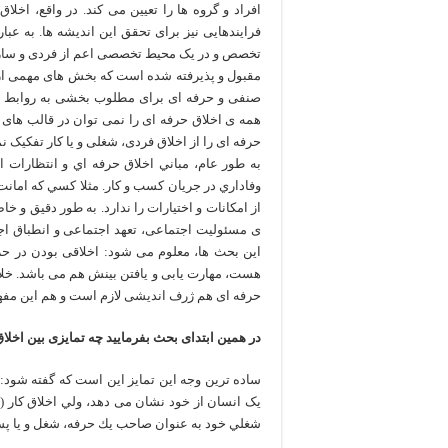
افراد و گروه ها را تعیین می کند. در واقع، اخل
فرایندهایی نیز برای تحقق این اندیشه ها. به عب
تخصص و در یک محیط تخصصی اعم از فردی و سازمان
مقبول و پذیرفته شده است که بخش های مهمی از
صنفی و حرفه ای برای مطلوب بخشی به روابط اجت
همه ی اخلاق حرفه ای را نمی توان در قالب های ر
حرفه ای را از اخلاق فردی، شغلی و یا کار تفکیک نم
به طور عام، مباني اخلاق حرفه اي و انتظارات ا
وفاداري در جریان کسب و کار. مثلا کسي که امانت 
از امکانات و اختيارات را ندارد. به طور دقیق و خا
ی مسئولیت اجتماعی، تعهد اجتماعی و انطباق اج
این بحث ها، معلوم می شود: اخلاقی بودن در حر
هست، مهارت یابی و یافتن بینش هم می باشد. خلاقی
حرفه ای هم ژرف اندیشی لازم است و هم این مفهوم
در همین ابتدای بحث بفرمایید چه تمایزی بین اخلا
ساده ترین وجه این تمایز این است که گفته شود
شغلي خود به عنوان صاحب يك حرفه، شغل و يا پ