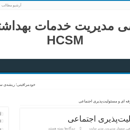
آرشیو مطالب
خودمراقبتی؛ ریشه‌ی سل
سفری از فتوا تا زندگی؛ 
فه ای و مسئولیت‌پذیری اجتماعی
هنر پیروزی در گام‌های 
تلاقی تخصص؛ از همگرای
آ
یت‌پذیری اجتماعی
ا
در خاکسپاریِ یک کوه
برای
هی
,
سمینار مدیریت
,
مدیر سایت
دیدگاه‌ها
بسته هستند
ا