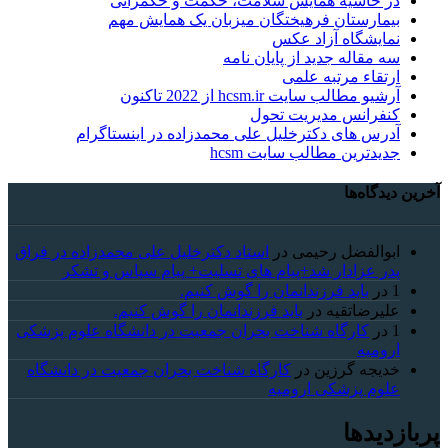
در حاشیه همایش سلامت، حکمت و حکمرانی
بیمارستان فرهیختگان میزبان یک همایش مهم
نمایشگاه آزاد عکس
سه مقاله جدید از پایان نامه
ارتقاء مرتبه علمی
آرشیو مطالب سایت hcsm.ir از 2022 تاکنون
کنفرانس مدیریت تحول
آدرس های دکترخلیل علی محمدزاده در اینستاگرام
جدیدترین مطالب سایت hcsm
آخرین دیدگاه‌ها
ابوالفضل رحیمی
در
استاد دکترخلیل علی محمدزاده در فراق
پدر عزادار شد+پیام های تسلیت+ پیام سپاس و تشکر
1
در
باید فرزندانمان را گوش کنیم.
علیرضاتقیه
در
باید فرزندانمان را گوش کنیم.
1
در
کارگاه شناخت بحران جمعیت در دانشگاه علوم پزشکی
ارومیه
خديجه گرزین
در
کارگاه شناخت بحران جمعیت در دانشگاه
علوم پزشکی ارومیه
پربازدیدها